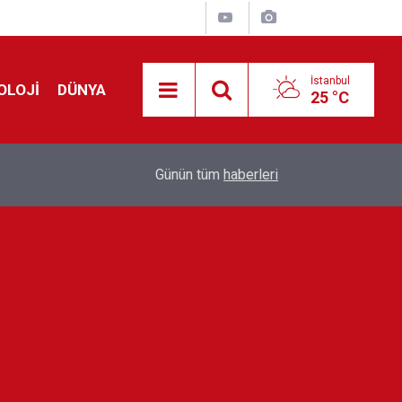
İstanbul
OLOJİ
DÜNYA
25 °C
!
00:19
Feridun Düzağaç sahnelere ara verdi: ''En az bir
Günün tüm
haberleri