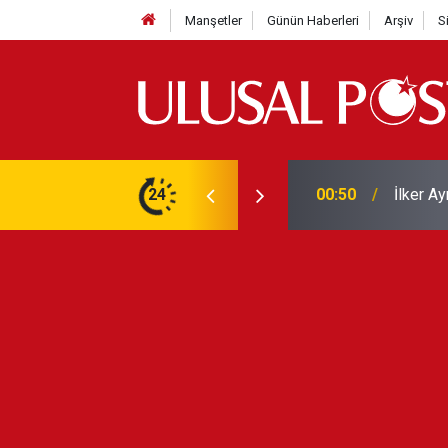
Manşetler
Günün Haberleri
Arşiv
S
Liverpo
ilerini de iptal etti
24
00:39
Yarın ge