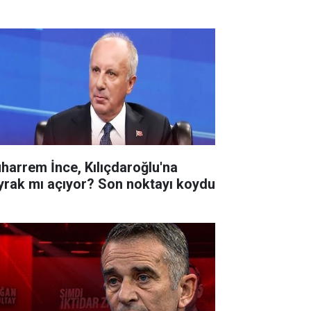
harrem İnce, Kılıçdaroğlu'na
yrak mı açıyor? Son noktayı koydu