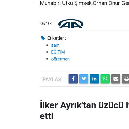
Muhabir: Utku Şimşek,Orhan Onur Ge
Kaynak:
Etiketler :
zam
EĞİTİM
öğretmen
İlker Ayrık'tan üzücü h
etti