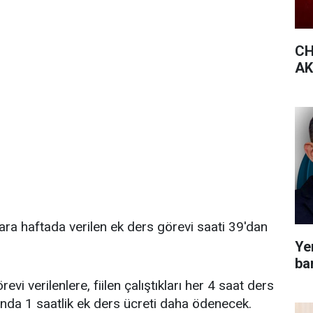
CH
AK 
ra haftada verilen ek ders görevi saati 39'dan
Yen
bar
i verilenlere, fiilen çalıştıkları her 4 saat ders
ğında 1 saatlik ek ders ücreti daha ödenecek.