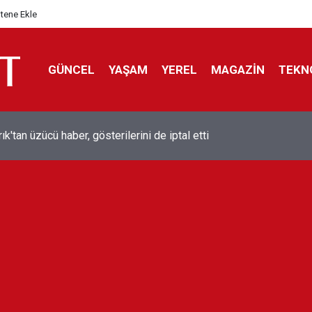
itene Ekle
GÜNCEL
YAŞAM
YEREL
MAGAZİN
TEKN
ol efsanesi Mısırlı yıldız Mohamed Salah Trabzonspor ile anlaştı
liyor