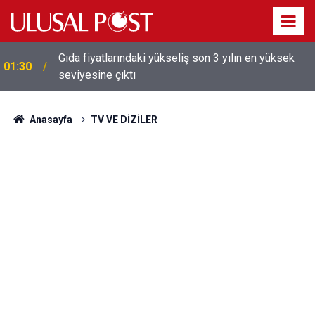
Galatasaray'dan sekiz kişi hakkında savcılığa suç
01:26
duyurusu
Anasayfa
TV VE DİZİLER