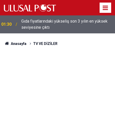
Galatasaray'dan sekiz kişi hakkında savcılığa suç
01:26
duyurusu
Anasayfa
TV VE DİZİLER