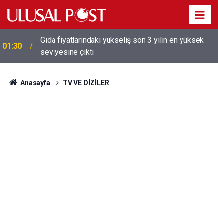
Gıda fiyatlarındaki yükseliş son 3 yılın en yüksek
01:30
seviyesine çıktı
Galatasaray'dan sekiz kişi hakkında savcılığa suç
01:26
duyurusu
Anasayfa
TV VE DİZİLER