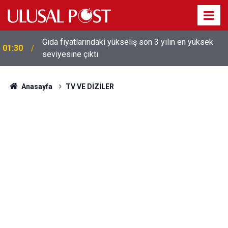
Galatasaray'dan sekiz kişi hakkında savcılığa suç
01:26
duyurusu
Anasayfa
TV VE DİZİLER