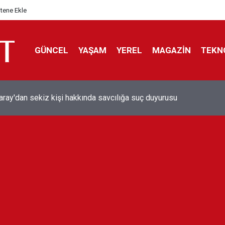
itene Ekle
GÜNCEL
YAŞAM
YEREL
MAGAZİN
TEKN
aray'dan sekiz kişi hakkında savcılığa suç duyurusu