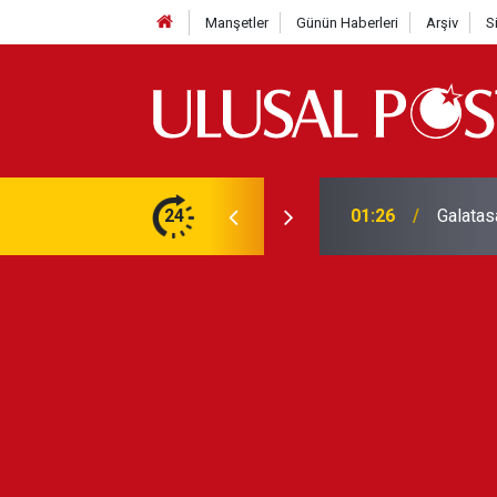
Manşetler
Günün Haberleri
Arşiv
S
3 yılın en yüksek seviyesine çıktı
24
01:26
Galatas