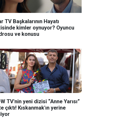
ar TV Başkalarının Hayatı
zisinde kimler oynuyor? Oyuncu
drosu ve konusu
W TV'nin yeni dizisi “Anne Yarısı”
te çıktı! Kıskanmak'ın yerine
liyor