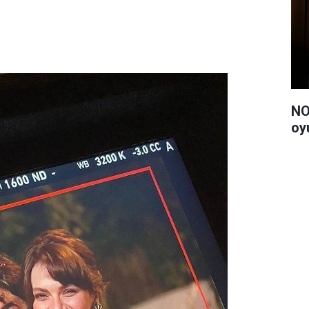
NO
oy