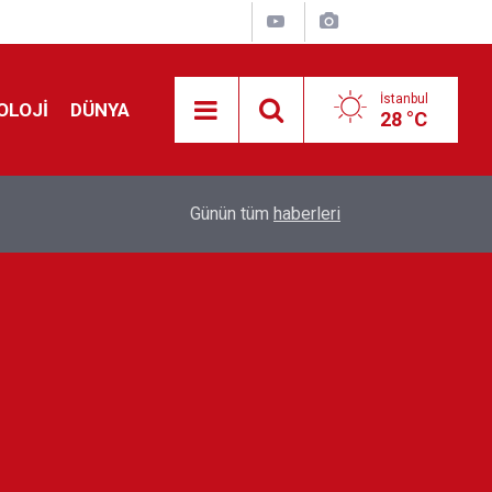
İstanbul
OLOJİ
DÜNYA
28 °C
Avrupa'da 'Schengen' restleşmesi: İspanya da İta
01:24
Günün tüm
haberleri
kontrol edecek