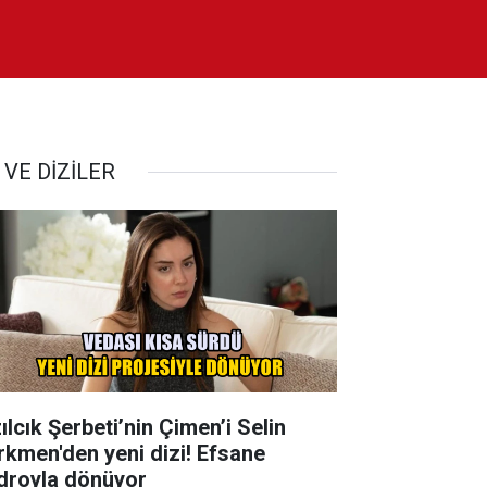
 VE DİZİLER
ılcık Şerbeti’nin Çimen’i Selin
rkmen'den yeni dizi! Efsane
droyla dönüyor