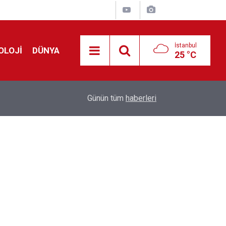
İstanbul
OLOJİ
DÜNYA
25 °C
Avrupa'da 'Schengen' restleşmesi: İspanya da İta
01:24
Günün tüm
haberleri
kontrol edecek