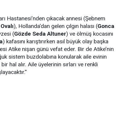
kları Hastanesi’nden çıkacak annesi (Şebnem
Ovalı
), Hollanda’dan gelen çılgın halası (
Gonca
yzesi (
Gözde Seda Altuner
) ve ölmüş kocasını
a
) kafasını karıştırırken asıl büyük olay başka
si Atike nişan günü vefat eder. Bir de Atike’nin
ğuk sistem buzdolabına konularak aile evinin
r hal alır. Aile üyelerinin sırları ve renkli
ayacaktır.''