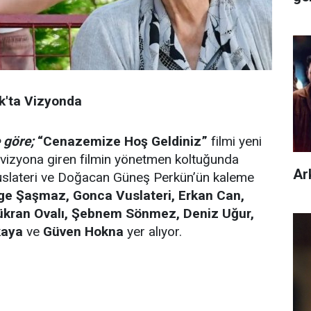
k'ta Vizyonda
 göre;
“Cenazemize Hoş Geldiniz”
filmi yeni
ta vizyona giren filmin yönetmen koltuğunda
Ar
Vuslateri ve Doğacan Güneş Perkün’ün kaleme
Ege Şaşmaz, Gonca Vuslateri, Erkan Can,
ükran Ovalı, Şebnem Sönmez, Deniz Uğur,
kaya
ve
Güven Hokna
yer alıyor.