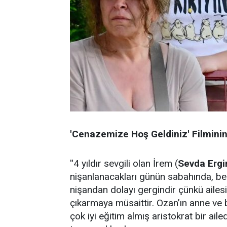
'Cenazemize Hoş Geldiniz' Filmini
''4 yıldır sevgili olan İrem (
Sevda Ergi
nişanlanacakları günün sabahında, ber
nişandan dolayı gergindir çünkü ailesi
çıkarmaya müsaittir. Ozan’ın anne ve 
çok iyi eğitim almış aristokrat bir ailedi