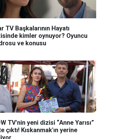
ar TV Başkalarının Hayatı
zisinde kimler oynuyor? Oyuncu
drosu ve konusu
W TV'nin yeni dizisi “Anne Yarısı”
te çıktı! Kıskanmak'ın yerine
liyor