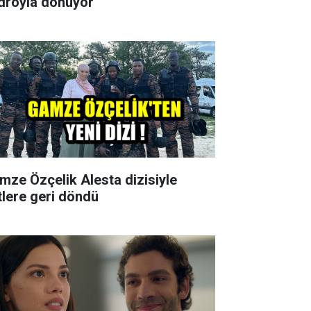
droyla dönüyor
mze Özçelik Alesta dizisiyle
tlere geri döndü