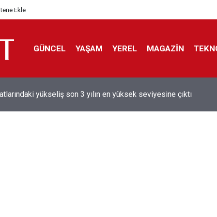
itene Ekle
GÜNCEL
YAŞAM
YEREL
MAGAZİN
TEKN
aray'dan sekiz kişi hakkında savcılığa suç duyurusu