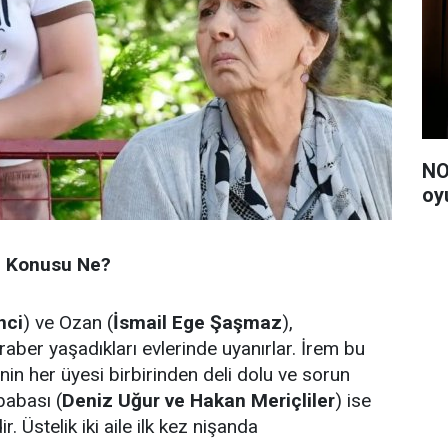
NO
oy
n Konusu Ne?
nci
) ve Ozan (
İsmail Ege Şaşmaz
),
aber yaşadıkları evlerinde uyanırlar. İrem bu
nin her üyesi birbirinden deli dolu ve sorun
babası (
Deniz Uğur ve Hakan Meriçliler
) ise
r. Üstelik iki aile ilk kez nişanda