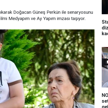
a çıkarak Doğacan Güneş Perkün ile senaryosunu
ilmi Medyapım ve Ay Yapım imzası taşıyor.
St
di
ka
NO
se
ge