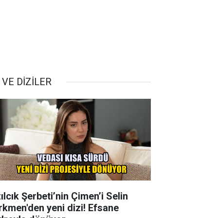
 VE DİZİLER
ılcık Şerbeti’nin Çimen’i Selin
rkmen'den yeni dizi! Efsane