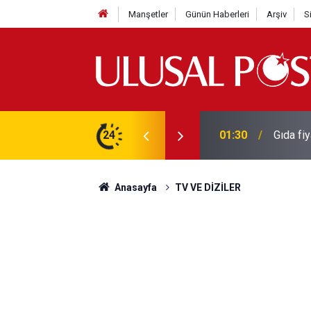
Manşetler
Günün Haberleri
Arşiv
S
3 yılın en yüksek seviyesine çıktı
24
01:26
Galatas
Anasayfa
TV VE DİZİLER