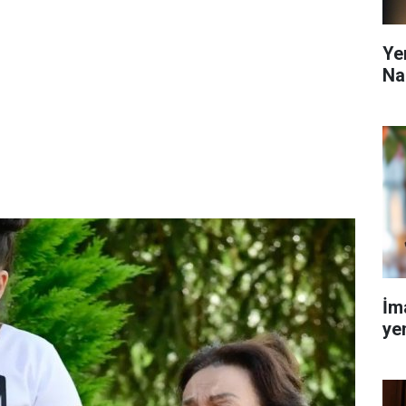
Ye
Na
İm
yen