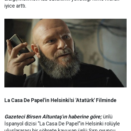
iyice arttı.
La Casa De Papel'in Helsinki'si 'Atatürk' Filminde
Gazeteci Birsen Altuntaş'ın haberine göre;
ünlü
İspanyol dizisi “La Casa De Papel”in Helsinki rolüyle
uluslararası bir şöhrete kavuşan ünlü Sırp oyuncu