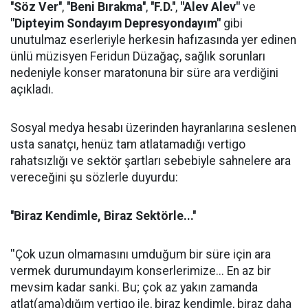
''Söz Ver''
,
''Beni Bırakma''
,
''F.D.''
,
"Alev Alev"
ve
"Dipteyim Sondayım Depresyondayım"
gibi
unutulmaz eserleriyle herkesin hafızasında yer edinen
ünlü müzisyen Feridun Düzağaç, sağlık sorunları
nedeniyle konser maratonuna bir süre ara verdiğini
açıkladı.
Sosyal medya hesabı üzerinden hayranlarına seslenen
usta sanatçı, henüz tam atlatamadığı vertigo
rahatsızlığı ve sektör şartları sebebiyle sahnelere ara
vereceğini şu sözlerle duyurdu:
''Biraz Kendimle, Biraz Sektörle...''
''Çok uzun olmamasını umduğum bir süre için ara
vermek durumundayım konserlerimize... En az bir
mevsim kadar sanki. Bu; çok az yakın zamanda
atlat(ama)dığım vertigo ile, biraz kendimle, biraz daha