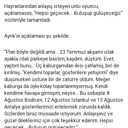
Hayranlarından anlayış isteyen ünlü oyuncu,
açıklamasını, "Hepsi geçecek... Buluşup gülüşeceğiz"
sözleriyle tamamladı.
Ayrık'ın açıklaması şu şekilde:
"Plan böyle değildi ama... 23 Temmuz akşamı ıslak
ayakla cilalı parkeye bastım, kaydım, düştüm. Evet,
yaptım bunu... Üç kaburgamdan ikisi çatlamış, biri de
kırılmış. "Kendimi toparlar, gösterilere yetişirim" diye
düşünürken üstüne bir de zatürre oldum. Meğer
kaburga da öyle kolay toparlanmıyormuş. Kendi
kendime havaya girmişim, neyse... Bu sebeple 8
Ağustos Bodrum, 12 Ağustos İstanbul ve 13 Ağustos
Antalya gösterilerimizi ertelemek zorunda kaldık.
Sizlerden biraz müsaade istiyorum. Anlayışınız ve
güzel dilekleriniz için çok teşekkür ederim. Hepsi
geçecek... Buluşup gülüşeceğiz."