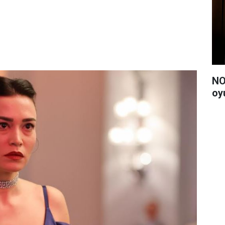
NO
oy