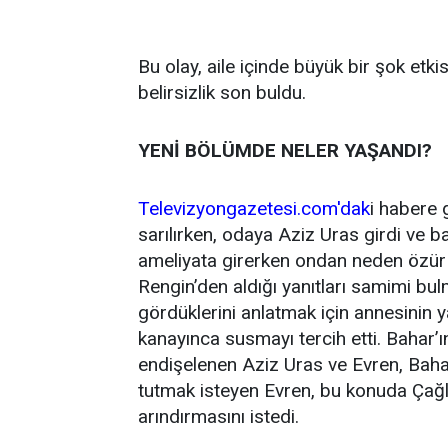
Bu olay, aile içinde büyük bir şok etk
belirsizlik son buldu.
YENİ BÖLÜMDE NELER YAŞANDI?
Televizyongazetesi.com'dak
i habere
sarılırken, odaya Aziz Uras girdi ve bab
ameliyata girerken ondan neden özür 
Rengin’den aldığı yanıtları samimi bu
gördüklerini anlatmak için annesinin y
kanayınca susmayı tercih etti. Bahar’
endişelenen Aziz Uras ve Evren, Bahar’
tutmak isteyen Evren, bu konuda Çağla
arındırmasını istedi.