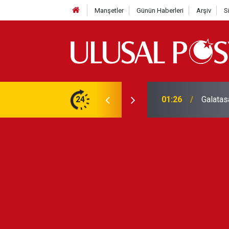
Manşetler
Günün Haberleri
Arşiv
S
3 yılın en yüksek seviyesine çıktı
24
01:26
Galatas