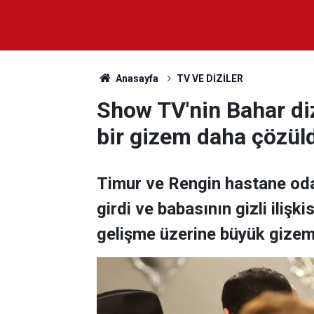
Anasayfa
TV VE DİZİLER
Show TV'nin Bahar diz
bir gizem daha çözül
Timur ve Rengin hastane oda
girdi ve babasının gizli iliş
gelişme üzerine büyük gizem