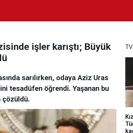
isinde işler karıştı; Büyük
TV
dü
sında sarılırken, odaya Aziz Uras
kisini tesadüfen öğrendi. Yaşanan bu
 çözüldü.
Kız
Tü
ka