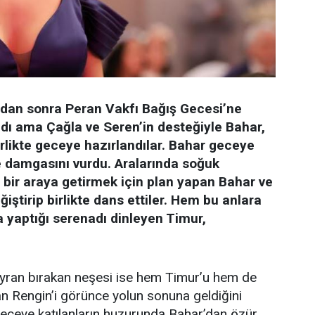
dan sonra Peran Vakfı Bağış Gecesi’ne
dı ama Çağla ve Seren’in desteğiyle Bahar,
irlikte geceye hazırlandılar. Bahar geceye
e damgasını vurdu. Aralarında soğuk
 bir araya getirmek için plan yapan Bahar ve
eğiştirip birlikte dans ettiler. Hem bu anlara
 yaptığı serenadı dinleyen Timur,
hayran bırakan neşesi ise hem Timur’u hem de
an Rengin’i görünce yolun sonuna geldiğini
Geceye katılanların huzurunda Bahar’dan özür