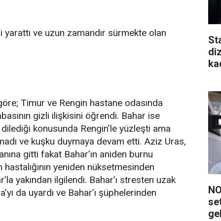
isi yarattı ve uzun zamandır sürmekte olan
St
di
ka
 göre; Timur ve Rengin hastane odasında
asının gizli ilişkisini öğrendi. Bahar ise
dilediği konusunda Rengin’le yüzleşti ama
lmadı ve kuşku duymaya devam etti. Aziz Uras,
anına gitti fakat Bahar’ın aniden burnu
ın hastalığının yeniden nüksetmesinden
la yakından ilgilendi. Bahar’ı stresten uzak
NO
’yı da uyardı ve Bahar’ı şüphelerinden
se
ge