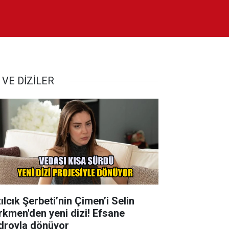
 VE DİZİLER
ılcık Şerbeti’nin Çimen’i Selin
rkmen'den yeni dizi! Efsane
droyla dönüyor