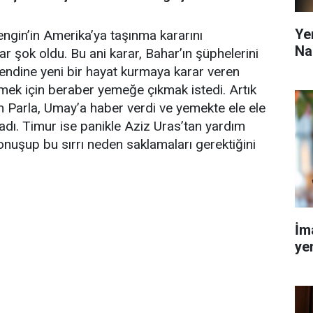
Ye
ngin’in Amerika’ya taşınma kararını
Na
 şok oldu. Bu ani karar, Bahar’ın şüphelerini
 kendine yeni bir hayat kurmaya karar veren
lmek için beraber yemeğe çıkmak istedi. Artık
n Parla, Umay’a haber verdi ve yemekte ele ele
dı. Timur ise panikle Aziz Uras’tan yardım
onuşup bu sırrı neden saklamaları gerektiğini
İm
yen