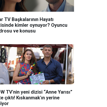
ar TV Başkalarının Hayatı
zisinde kimler oynuyor? Oyuncu
drosu ve konusu
W TV'nin yeni dizisi “Anne Yarısı”
te çıktı! Kıskanmak'ın yerine
liyor