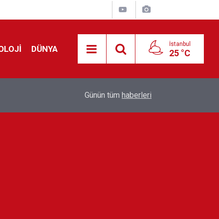
İstanbul
OLOJİ
DÜNYA
25 °C
Avrupa'da 'Schengen' restleşmesi: İspanya da İta
01:24
Günün tüm
haberleri
kontrol edecek