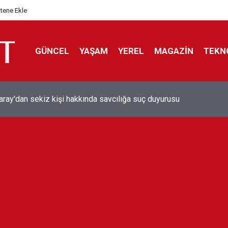
itene Ekle
GÜNCEL
YAŞAM
YEREL
MAGAZİN
TEKN
aray'dan sekiz kişi hakkında savcılığa suç duyurusu