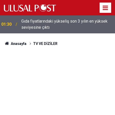
Galatasaray'dan sekiz kişi hakkında savcılığa suç
01:26
duyurusu
Anasayfa
TV VE DİZİLER