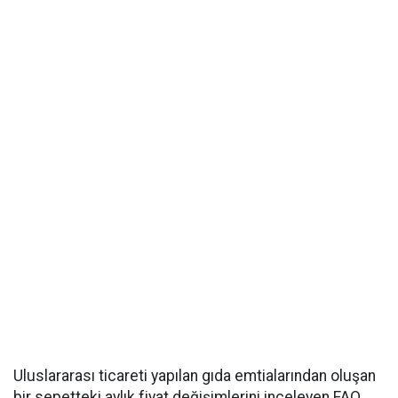
Uluslararası ticareti yapılan gıda emtialarından oluşan
bir sepetteki aylık fiyat değişimlerini inceleyen FAO