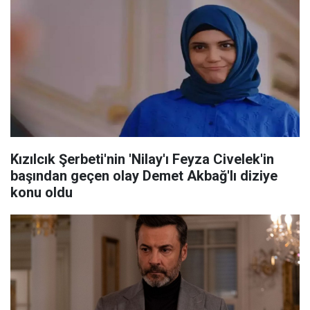
Kızılcık Şerbeti'nin 'Nilay'ı Feyza Civelek'in
başından geçen olay Demet Akbağ'lı diziye
konu oldu