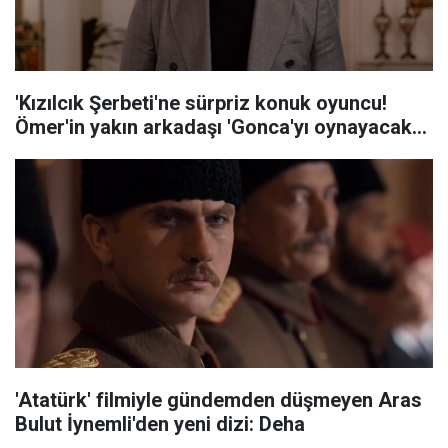
'Kızılcık Şerbeti'ne sürpriz konuk oyuncu!
Ömer'in yakın arkadaşı 'Gonca'yı oynayacak...
'Atatürk' filmiyle gündemden düşmeyen Aras
Bulut İynemli'den yeni dizi: Deha