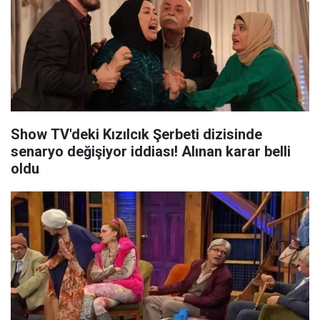
Show TV'deki Kızılcık Şerbeti dizisinde
senaryo değişiyor iddiası! Alınan karar belli
oldu