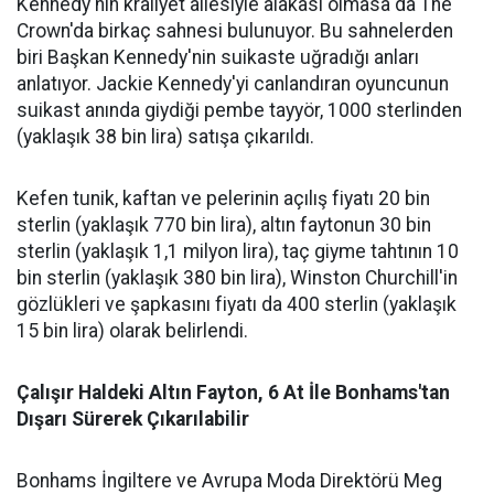
Kennedy'nin kraliyet ailesiyle alakası olmasa da The
Crown'da birkaç sahnesi bulunuyor. Bu sahnelerden
biri Başkan Kennedy'nin suikaste uğradığı anları
anlatıyor. Jackie Kennedy'yi canlandıran oyuncunun
suikast anında giydiği pembe tayyör, 1000 sterlinden
(yaklaşık 38 bin lira) satışa çıkarıldı.
Kefen tunik, kaftan ve pelerinin açılış fiyatı 20 bin
sterlin (yaklaşık 770 bin lira), altın faytonun 30 bin
sterlin (yaklaşık 1,1 milyon lira), taç giyme tahtının 10
bin sterlin (yaklaşık 380 bin lira), Winston Churchill'in
gözlükleri ve şapkasını fiyatı da 400 sterlin (yaklaşık
15 bin lira) olarak belirlendi.
Çalışır Haldeki Altın Fayton, 6 At İle Bonhams'tan
Dışarı Sürerek Çıkarılabilir
Bonhams İngiltere ve Avrupa Moda Direktörü Meg