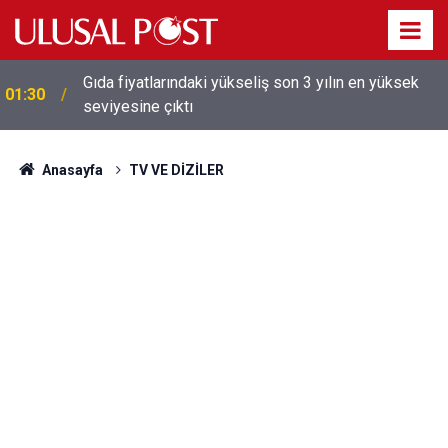
Galatasaray'dan sekiz kişi hakkında savcılığa suç
01:26
duyurusu
Anasayfa
TV VE DİZİLER