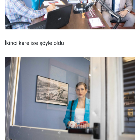
İkinci kare ise şöyle oldu