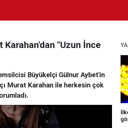
t Karahan'dan "Uzun İnce
Y
msilcisi Büyükelçi Gülnur Aybet'in
çı Murat Karahan ile herkesin çok
yorumladı.
İl
gös