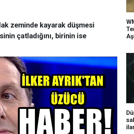
WM
ıslak zeminde kayarak düşmesi
Te
nin çatladığını, birinin ise
Aş
Dü
sa
ila