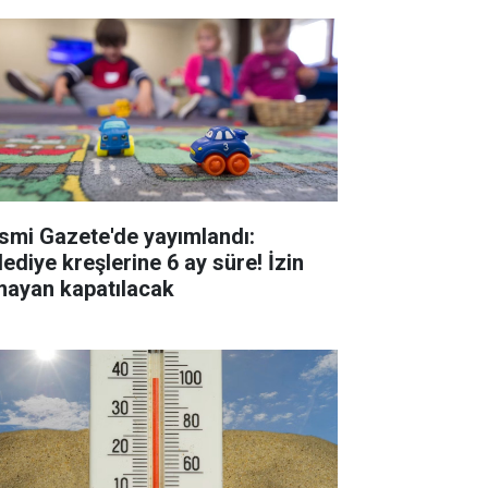
smi Gazete'de yayımlandı:
lediye kreşlerine 6 ay süre! İzin
mayan kapatılacak