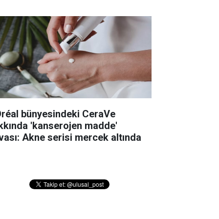
Oréal bünyesindeki CeraVe
kkında 'kanserojen madde'
vası: Akne serisi mercek altında