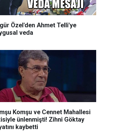
gür Özel'den Ahmet Telli'ye
ygusal veda
mşu Komşu ve Cennet Mahallesi
siyle ünlenmişti! Zihni Göktay
yatını kaybetti