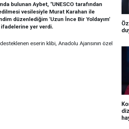
ımda bulunan Aybet, "UNESCO tarafından
edilmesi vesilesiyle Murat Karahan ile
endim düzenlediğim 'Uzun İnce Bir Yoldayım'
Öz
 ifadelerine yer verdi.
du
desteklenen eserin klibi, Anadolu Ajansının özel
Ko
dizi
ha