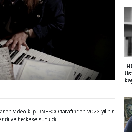
"H
Us
ka
anan video klip UNESCO tarafından 2023 yılının
landı ve herkese sunuldu.