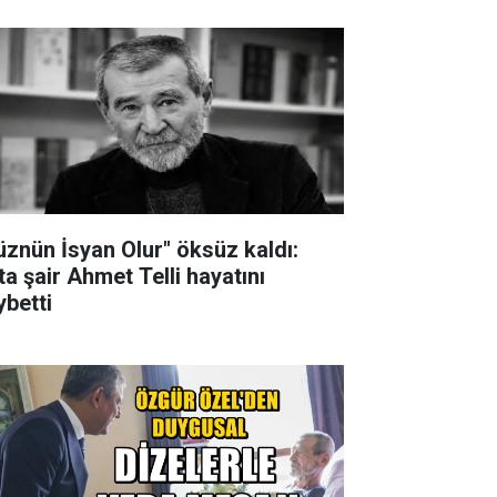
üznün İsyan Olur" öksüz kaldı:
ta şair Ahmet Telli hayatını
ybetti