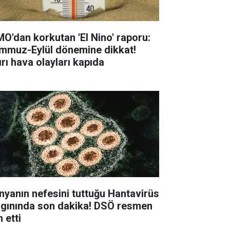
O'dan korkutan 'El Nino' raporu:
mmuz-Eylül dönemine dikkat!
ırı hava olayları kapıda
nyanın nefesini tuttuğu Hantavirüs
lgınında son dakika! DSÖ resmen
n etti