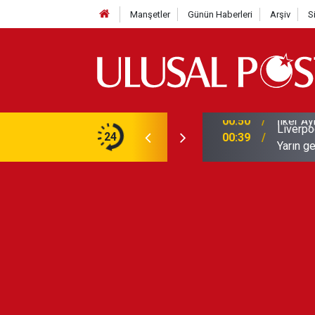
Manşetler
Günün Haberleri
Arşiv
S
Liverpo
ilerini de iptal etti
24
00:39
Yarın ge