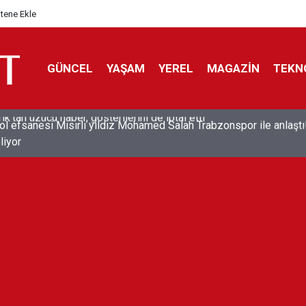
itene Ekle
GÜNCEL
YAŞAM
YEREL
MAGAZİN
TEKN
ol efsanesi Mısırlı yıldız Mohamed Salah Trabzonspor ile anlaştı
liyor