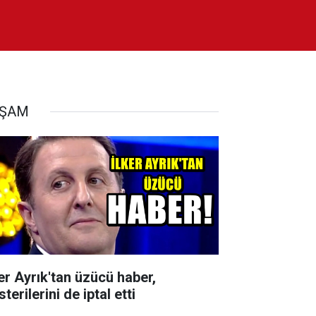
AŞAM
ker Ayrık'tan üzücü haber,
terilerini de iptal etti