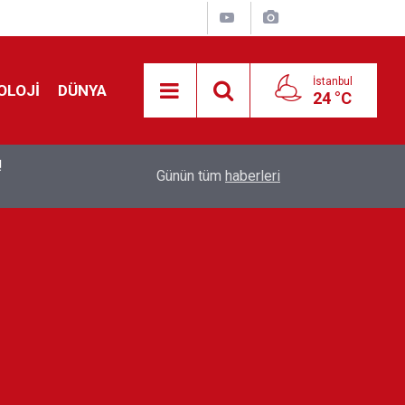
İstanbul
OLOJİ
DÜNYA
24 °C
!
00:19
Feridun Düzağaç sahnelere ara verdi: ''En az bir
Günün tüm
haberleri