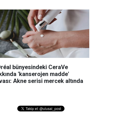
Oréal bünyesindeki CeraVe
kkında 'kanserojen madde'
vası: Akne serisi mercek altında