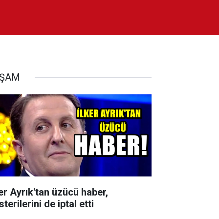
AŞAM
ker Ayrık'tan üzücü haber,
terilerini de iptal etti