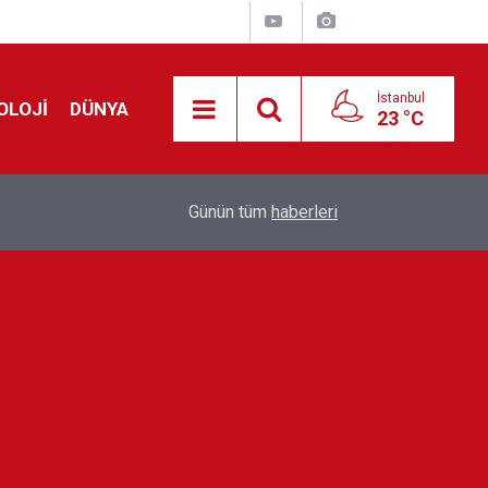
İstanbul
OLOJİ
DÜNYA
23 °C
!
00:19
Feridun Düzağaç sahnelere ara verdi: ''En az bir
Günün tüm
haberleri