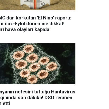
O'dan korkutan 'El Nino' raporu:
mmuz-Eylül dönemine dikkat!
ırı hava olayları kapıda
nyanın nefesini tuttuğu Hantavirüs
lgınında son dakika! DSÖ resmen
n etti