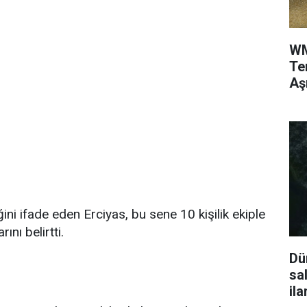
WM
Te
Aş
ini ifade eden Erciyas, bu sene 10 kişilik ekiple
nı belirtti.
Dü
sa
ila