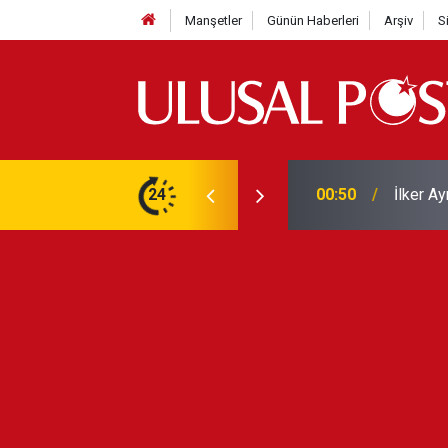
Manşetler
Günün Haberleri
Arşiv
S
Liverpo
ilerini de iptal etti
24
00:39
Yarın ge