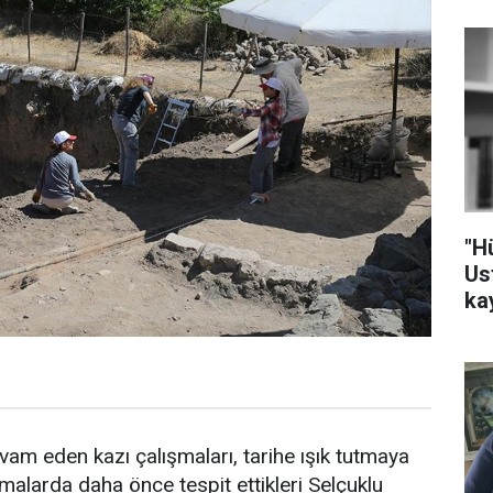
"H
Us
ka
am eden kazı çalışmaları, tarihe ışık tutmaya
şmalarda daha önce tespit ettikleri Selçuklu