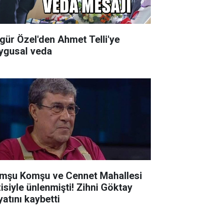
gür Özel'den Ahmet Telli'ye
ygusal veda
mşu Komşu ve Cennet Mahallesi
siyle ünlenmişti! Zihni Göktay
yatını kaybetti