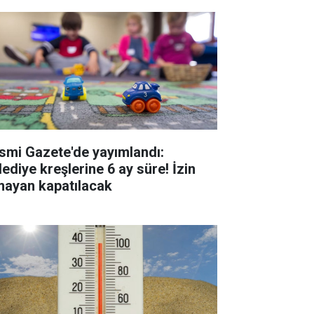
smi Gazete'de yayımlandı:
lediye kreşlerine 6 ay süre! İzin
mayan kapatılacak