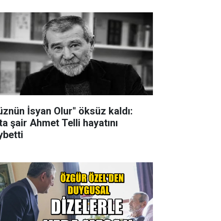
üznün İsyan Olur" öksüz kaldı:
ta şair Ahmet Telli hayatını
ybetti