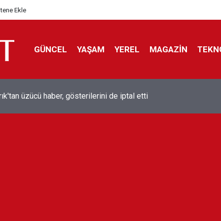
itene Ekle
GÜNCEL
YAŞAM
YEREL
MAGAZİN
TEKN
ol efsanesi Mısırlı yıldız Mohamed Salah Trabzonspor ile anlaştı
liyor