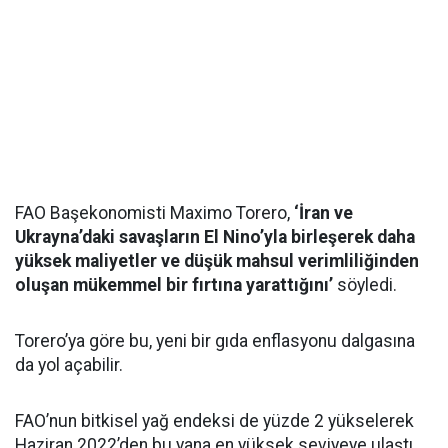
FAO Başekonomisti Maximo Torero,
‘İran ve
Ukrayna’daki savaşların El Nino’yla birleşerek daha
yüksek maliyetler ve düşük mahsul verimliliğinden
oluşan mükemmel bir fırtına yarattığını’
söyledi.
Torero’ya göre bu, yeni bir gıda enflasyonu dalgasına
da yol açabilir.
FAO’nun bitkisel yağ endeksi de yüzde 2 yükselerek
Haziran 2022’den bu yana en yüksek seviyeye ulaştı.