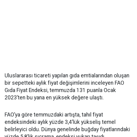
Uluslararası ticareti yapılan gıda emtialarından oluşan
bir sepetteki aylık fiyat değişimlerini inceleyen FAO
Gıda Fiyat Endeksi, temmuzda 131 puanla Ocak
2023’ten bu yana en yüksek değere ulaştı.
FAO’ya göre temmuzdaki artışta, tahıl fiyat
endeksindeki aylık yüzde 3,4’lük yükseliş temel
belirleyici oldu. Dünya genelinde buğday fiyatlarındaki
yüzde 5,8’lik sıçrama, endeksi yukarı taşıdı.