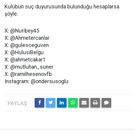
Kulübün suç duyurusunda bulunduğu hesaplarsa
şöyle:
X: @Nuribey45
X: @Ahmetercanlar
X: @gulesceguven
X: @HulusiBelgu
X: @ahmetcakar1
X: @mutluhan_suner
X: @ramilhesenovfb
Instagram: @ondersusoglu