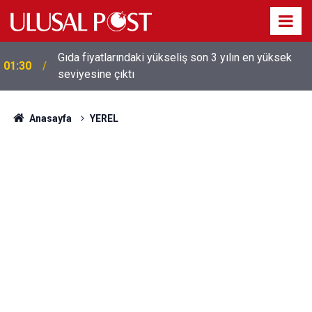
Galatasaray'dan sekiz kişi hakkında savcılığa suç
01:26
duyurusu
Anasayfa
YEREL