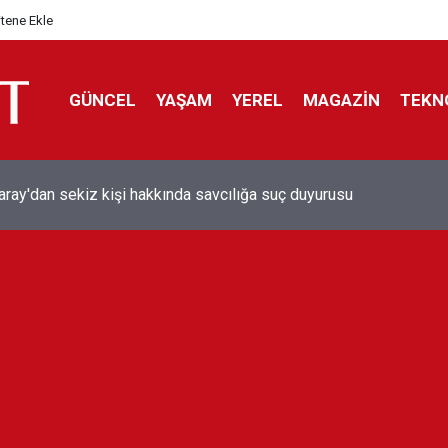
itene Ekle
GÜNCEL
YAŞAM
YEREL
MAGAZİN
TEKN
aray'dan sekiz kişi hakkında savcılığa suç duyurusu