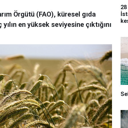
28
Tarım Örgütü (FAO), küresel gıda
İs
kes
 yılın en yüksek seviyesine çıktığını
Se