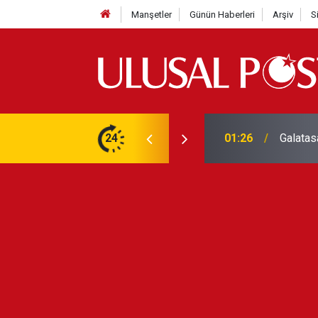
Manşetler
Günün Haberleri
Arşiv
S
3 yılın en yüksek seviyesine çıktı
24
01:26
Galatas