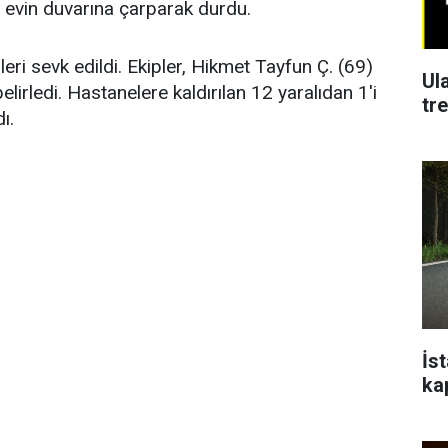
i evin duvarına çarparak durdu.
pleri sevk edildi. Ekipler, Hikmet Tayfun Ç. (69)
Ul
elirledi. Hastanelere kaldırılan 12 yaralıdan 1'i
tr
ı.
İs
ka