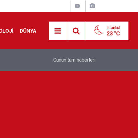
İstanbul
OLOJİ
DÜNYA
23 °C
Avrupa'da 'Schengen' restleşmesi: İspanya da İta
01:24
Günün tüm
haberleri
kontrol edecek