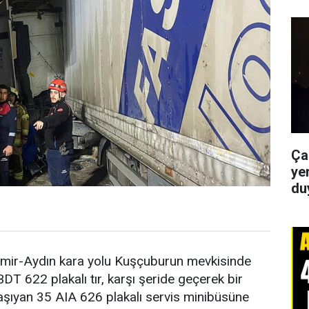
Ça
yer
du
mir-Aydın kara yolu Kuşçuburun mevkisinde
DT 622 plakalı tır, karşı şeride geçerek bir
 taşıyan 35 AIA 626 plakalı servis minibüsüne