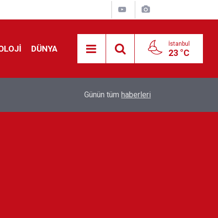
İstanbul
OLOJİ
DÜNYA
23 °C
Avrupa'da 'Schengen' restleşmesi: İspanya da İta
01:24
Günün tüm
haberleri
kontrol edecek