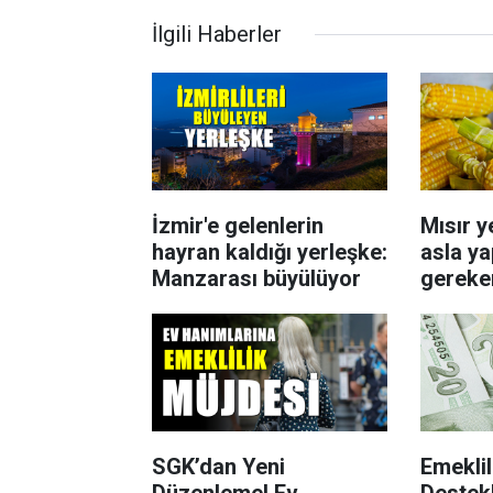
İlgili Haberler
İzmir'e gelenlerin
Mısır y
hayran kaldığı yerleşke:
asla y
Manzarası büyülüyor
gereke
dikkat 
SGK’dan Yeni
Emeklil
Düzenleme! Ev
Destek