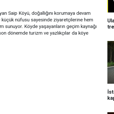
aşıyan Saip Köyü, doğallığını korumaya devam
 küçük nüfusu sayesinde ziyaretçilerine hem
Ul
eyim sunuyor. Köyde yaşayanların geçim kaynağı
tr
n, son dönemde turizm ve yazlıkçılar da köye
İs
ka