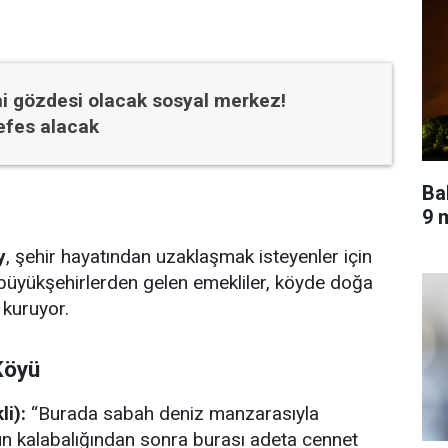
eni gözdesi olacak sosyal merkez!
efes alacak
Ba
9 m
y
, şehir hayatından uzaklaşmak isteyenler için
e büyükşehirlerden gelen emekliler, köyde doğa
 kuruyor.
Köyü
i):
“Burada sabah deniz manzarasıyla
un kalabalığından sonra burası adeta cennet