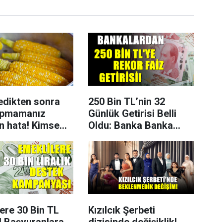
edikten sonra
250 Bin TL’nin 32
apmamanız
Günlük Getirisi Belli
n hata! Kimse
Oldu: Banka Banka
etmiyor
Vadeli Mevduat
Kazançları
ere 30 Bin TL
Kızılcık Şerbeti
! Başvuranlara
dizisinde değişiklik!