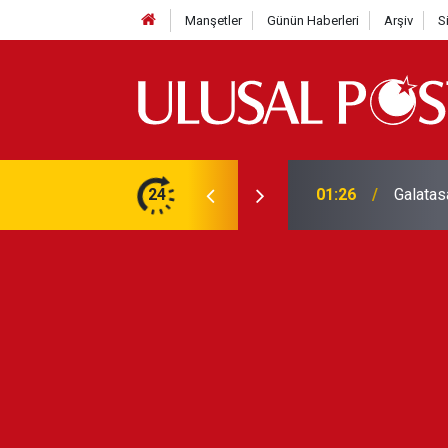
Manşetler
Günün Haberleri
Arşiv
S
3 yılın en yüksek seviyesine çıktı
24
01:26
Galatas