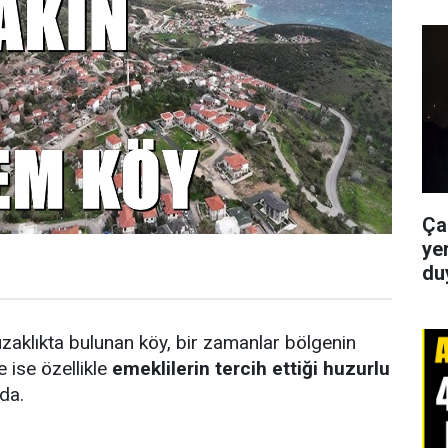
Ça
yer
du
zaklıkta bulunan köy, bir zamanlar bölgenin
 ise özellikle
emeklilerin tercih ettiği huzurlu
da.