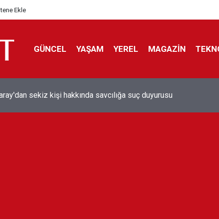
itene Ekle
GÜNCEL
YAŞAM
YEREL
MAGAZİN
TEKN
aray'dan sekiz kişi hakkında savcılığa suç duyurusu