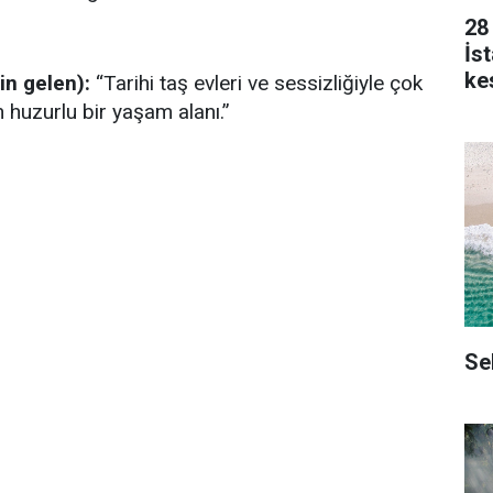
28
İs
kes
in gelen):
“Tarihi taş evleri ve sessizliğiyle çok
in huzurlu bir yaşam alanı.”
Se