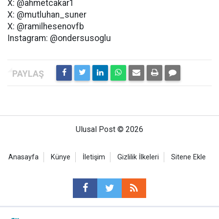
X: @ahmetcakar1
X: @mutluhan_suner
X: @ramilhesenovfb
Instagram: @ondersusoglu
Ulusal Post © 2026
Anasayfa
Künye
İletişim
Gizlilik İlkeleri
Sitene Ekle