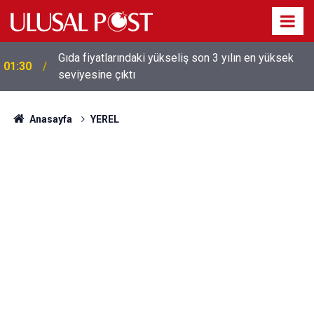
Gıda fiyatlarındaki yükseliş son 3 yılın en yüksek
01:30
seviyesine çıktı
Galatasaray'dan sekiz kişi hakkında savcılığa suç
01:26
duyurusu
Anasayfa
YEREL