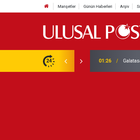
Manşetler
Günün Haberleri
Arşiv
S
3 yılın en yüksek seviyesine çıktı
24
01:26
Galatas