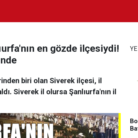
ıurfa'nın en gözde ilçesiydi!
YE
sinde
inden biri olan Siverek ilçesi, il
ldı. Siverek il olursa Şanlıurfa'nın il
Bol
Ba