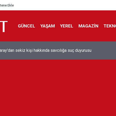
itene Ekle
GÜNCEL
YAŞAM
YEREL
MAGAZİN
TEKN
aray'dan sekiz kişi hakkında savcılığa suç duyurusu