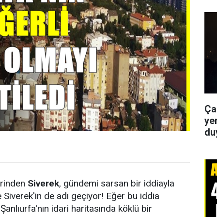
Ça
yer
du
erinden
Siverek
, gündemi sarsan bir iddiayla
de Siverek'in de adı geçiyor! Eğer bu iddia
anlıurfa'nın idari haritasında köklü bir