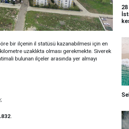
28
İs
kes
öre bir ilçenin il statüsü kazanabilmesi için en
 kilometre uzaklıkta olması gerekmekte. Siverek
 ihtimali bulunan ilçeler arasında yer almayı
Se
e;
.832
.