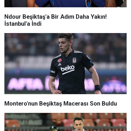
Ndour Beşiktaş'a Bir Adım Daha Yakın!
İstanbul'a İndi
Montero'nun Beşiktaş Macerası Son Buldu