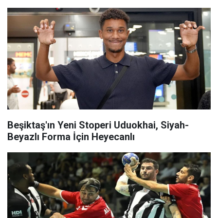
Beşiktaş'ın Yeni Stoperi Uduokhai, Siyah-
Beyazlı Forma İçin Heyecanlı