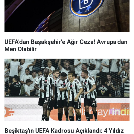
UEFA'dan Başakşehir'e Ağır Ceza! Avrupa'dan
Men Olabilir
Beşiktaş'ın UEFA Kadrosu Açıklandı: 4 Yıldız