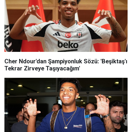
Cher Ndour'dan Şampiyonluk Sözü: 'Beşiktaş'ı
Tekrar Zirveye Taşıyacağım'