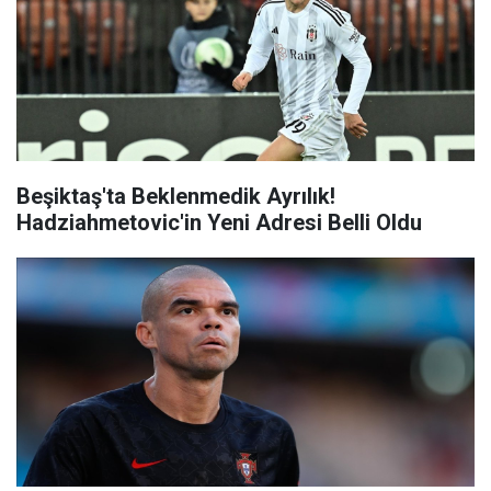
Beşiktaş'ta Beklenmedik Ayrılık!
Hadziahmetovic'in Yeni Adresi Belli Oldu