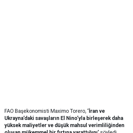
FAO Başekonomisti Maximo Torero,
‘İran ve
Ukrayna’daki savaşların El Nino’yla birleşerek daha
yüksek maliyetler ve düşük mahsul verimliliğinden
oluşan mükemmel bir fırtına yarattığını’
söyledi.