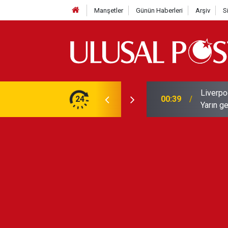
Manşetler
Günün Haberleri
Arşiv
S
Liverpo
ilerini de iptal etti
24
00:39
Yarın ge