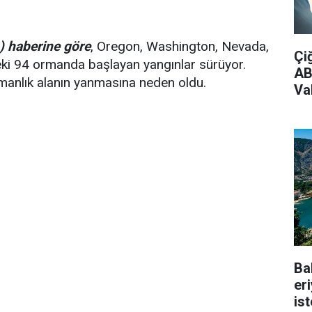
 haberine göre
, Oregon, Washington, Nevada,
Çi
deki 94 ormanda başlayan yangınlar sürüyor.
AB
rmanlık alanın yanmasına neden oldu.
Vak
Ba
er
is