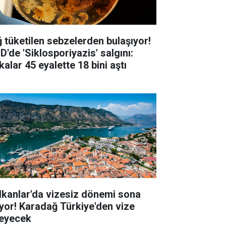
ğ tüketilen sebzelerden bulaşıyor!
D'de 'Siklosporiyazis' salgını:
alar 45 eyalette 18 bini aştı
lkanlar'da vizesiz dönemi sona
iyor! Karadağ Türkiye'den vize
teyecek