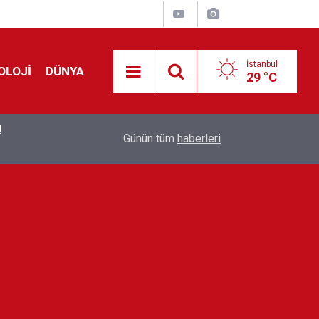
İstanbul
OLOJİ
DÜNYA
29 °C
!
00:19
Feridun Düzağaç sahnelere ara verdi: ''En az bir
Günün tüm
haberleri