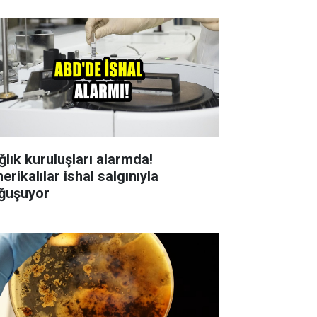
ğlık kuruluşları alarmda!
rikalılar ishal salgınıyla
ğuşuyor