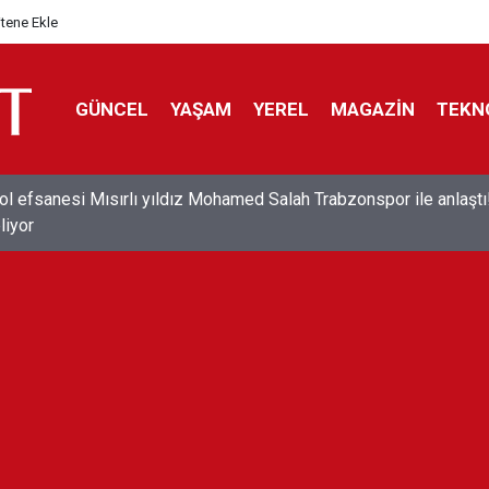
itene Ekle
GÜNCEL
YAŞAM
YEREL
MAGAZİN
TEKN
ol efsanesi Mısırlı yıldız Mohamed Salah Trabzonspor ile anlaştı
liyor