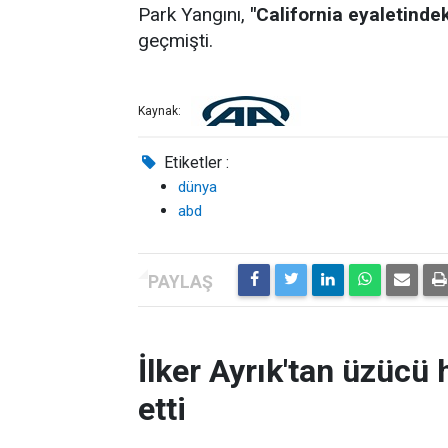
Park Yangını,
"California eyaletinde
geçmişti.
Kaynak:
Etiketler :
dünya
abd
İlker Ayrık'tan üzücü h
etti