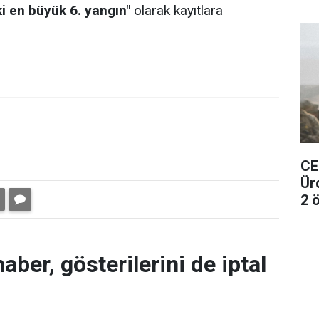
ki en büyük 6. yangın"
olarak kayıtlara
CE
Ür
2 ö
aber, gösterilerini de iptal