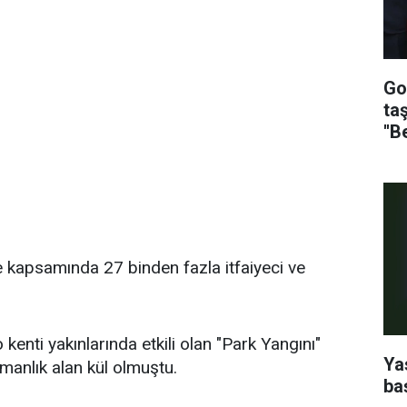
Go
ta
''B
e kapsamında 27 binden fazla itfaiyeci ve
 kenti yakınlarında etkili olan "Park Yangını"
Ya
anlık alan kül olmuştu.
ba