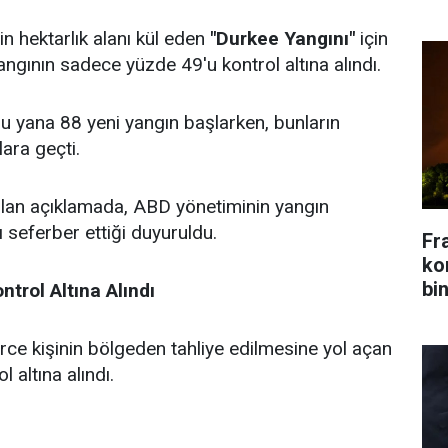
n hektarlık alanı kül eden
"Durkee Yangını"
için
angının sadece yüzde 49'u kontrol altına alındı.
 yana 88 yeni yangın başlarken, bunların
lara geçti.
ılan açıklamada, ABD yönetiminin yangın
 seferber ettiği duyuruldu.
Fr
kon
bin
trol Altına Alındı
erce kişinin bölgeden tahliye edilmesine yol açan
 altına alındı.