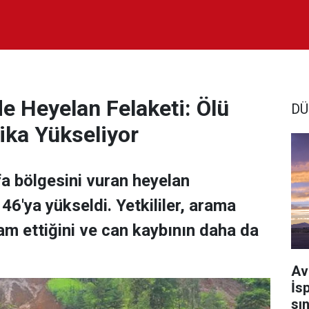
e Heyelan Felaketi: Ölü
DÜ
ika Yükseliyor
a bölgesini vuran heyelan
146'ya yükseldi. Yetkililer, arama
m ettiğini ve can kaybının daha da
Av
İs
sı