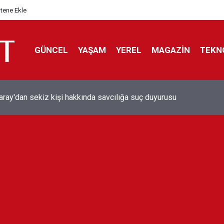
itene Ekle
GÜNCEL
YAŞAM
YEREL
MAGAZİN
TEKN
aray'dan sekiz kişi hakkında savcılığa suç duyurusu