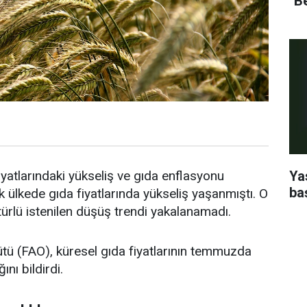
''B
Ya
yatlarındaki yükseliş ve gıda enflasyonu
ba
ülkede gıda fiyatlarında yükseliş yaşanmıştı. O
 türlü istenilen düşüş trendi yakalanamadı.
ütü (FAO), küresel gıda fiyatlarının temmuzda
ını bildirdi.