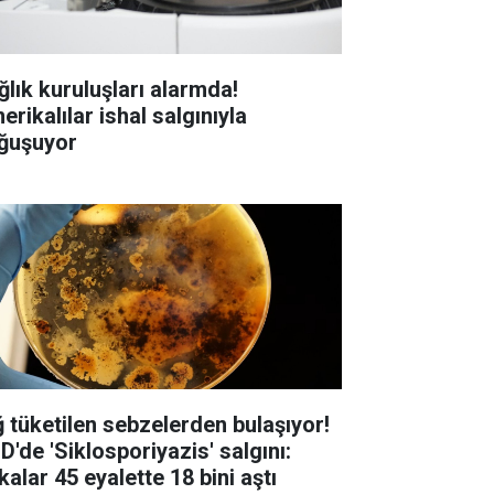
ğlık kuruluşları alarmda!
rikalılar ishal salgınıyla
ğuşuyor
ğ tüketilen sebzelerden bulaşıyor!
D'de 'Siklosporiyazis' salgını:
alar 45 eyalette 18 bini aştı