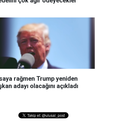
edelini çok ağır ödeyecekler''
saya rağmen Trump yeniden
şkan adayı olacağını açıkladı