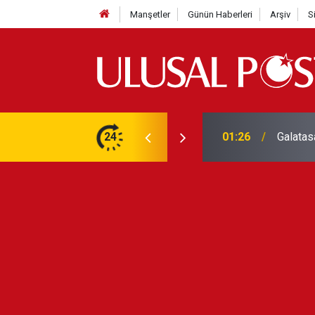
Manşetler
Günün Haberleri
Arşiv
S
3 yılın en yüksek seviyesine çıktı
24
01:26
Galatas