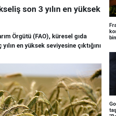
kseliş son 3 yılın en yüksek
Fr
kon
Tarım Örgütü (FAO), küresel gıda
bin
 yılın en yüksek seviyesine çıktığını
Go
ta