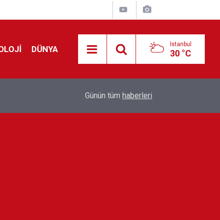
İstanbul
OLOJİ
DÜNYA
30 °C
Avrupa'da 'Schengen' restleşmesi: İspanya da İta
01:24
Günün tüm
haberleri
kontrol edecek