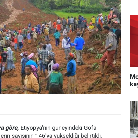
Mo
ka
ya göre,
Etiyopya'nın güneyindeki Gofa
in sayısının 146'ya yükseldiği belirtildi.