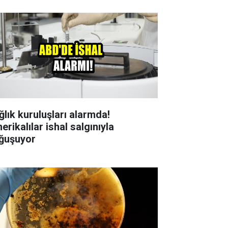
ğlık kuruluşları alarmda!
rikalılar ishal salgınıyla
ğuşuyor