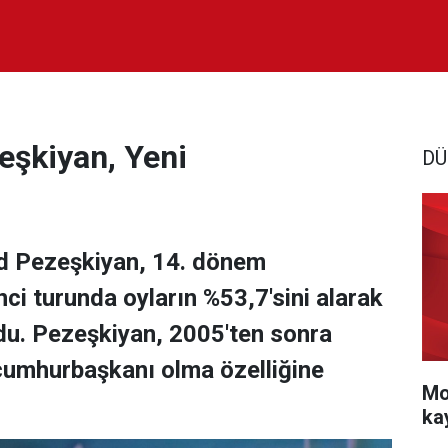
eşkiyan, Yeni
DÜ
ud Pezeşkiyan, 14. dönem
ci turunda oyların %53,7'sini alarak
du. Pezeşkiyan, 2005'ten sonra
t cumhurbaşkanı olma özelliğine
Mo
ka