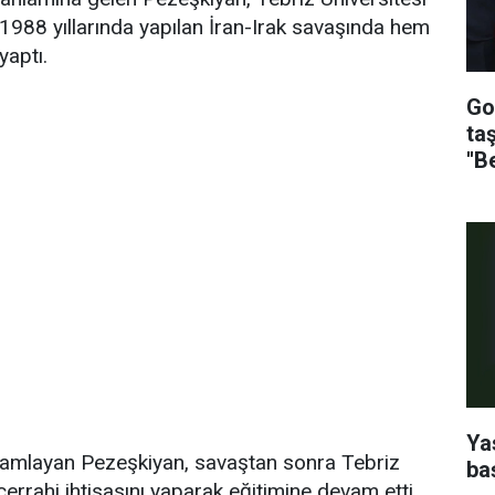
988 yıllarında yapılan İran-Irak savaşında hem
aptı.
Go
ta
''B
Ya
amamlayan Pezeşkiyan, savaştan sonra Tebriz
ba
cerrahi ihtisasını yaparak eğitimine devam etti.