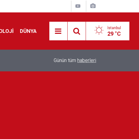
İstanbul
OLOJİ
DÜNYA
29 °C
!
00:19
Feridun Düzağaç sahnelere ara verdi: ''En az bir
Günün tüm
haberleri