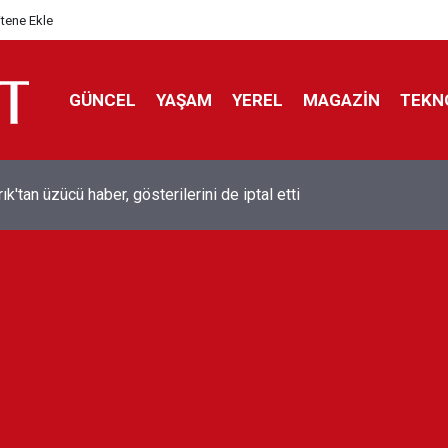
itene Ekle
GÜNCEL
YAŞAM
YEREL
MAGAZİN
TEKN
ol efsanesi Mısırlı yıldız Mohamed Salah Trabzonspor ile anlaştı
liyor