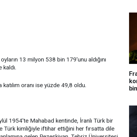
e oyların 13 milyon 538 bin 179'unu aldığını
e kaldı.
Fr
kon
 katılım oranı ise yüzde 49,8 oldu.
bin
lül 1954'te Mahabad kentinde, İranlı Türk bir
ürk kimliğiyle iftihar ettiğini her fırsatta dile
anlamına gelen Pezeşkiyan, Tebriz Üniversitesi