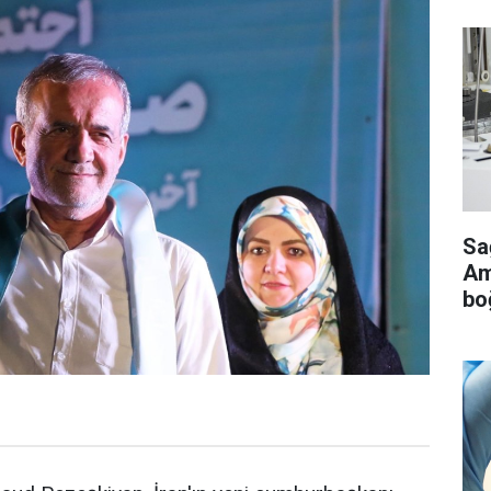
Sa
Ame
bo