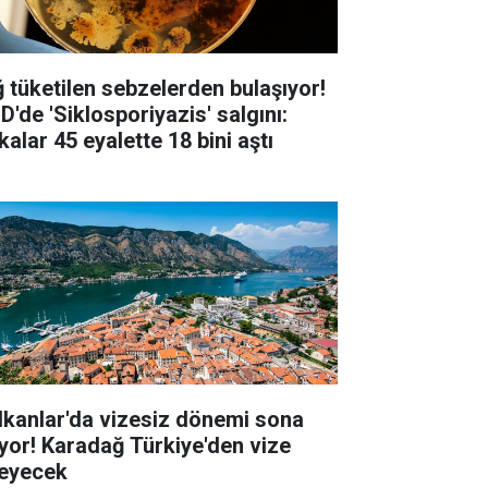
ğ tüketilen sebzelerden bulaşıyor!
D'de 'Siklosporiyazis' salgını:
alar 45 eyalette 18 bini aştı
lkanlar'da vizesiz dönemi sona
iyor! Karadağ Türkiye'den vize
teyecek