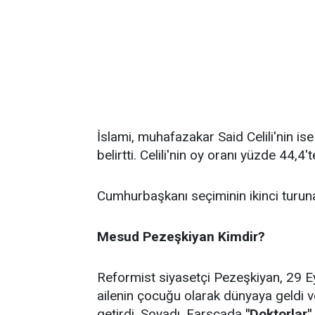
İslami, muhafazakar Said Celili'nin is
belirtti. Celili'nin oy oranı yüzde 44,4't
Cumhurbaşkanı seçiminin ikinci turuna
Mesud
Pezeşkiyan Kimdir?
Reformist siyasetçi Pezeşkiyan, 29 Ey
ailenin çocuğu olarak dünyaya geldi ve T
getirdi. Soyadı, Farsçada
"Doktorlar"