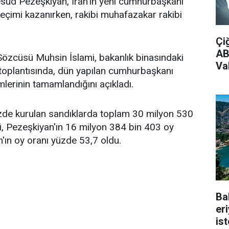
esud Pezeşkiyan, İran'ın yeni cumhurbaşkanı
eçimi kazanırken, rakibi muhafazakar rakibi
Çi
AB
 Sözcüsü Muhsin İslami, bakanlık binasındaki
Vak
toplantısında, dün yapılan cumhurbaşkanı
mlerinin tamamlandığını açıkladı.
zde kurulan sandıklarda toplam 30 milyon 530
mi, Pezeşkiyan'ın 16 milyon 384 bin 403 oy
n'ın oy oranı yüzde 53,7 oldu.
Ba
er
is