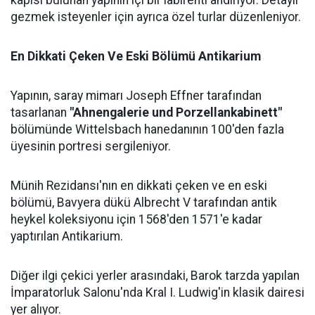
kapısı bulunan yapının içi bir labirenti andırıyor. Detaylı
gezmek isteyenler için ayrıca özel turlar düzenleniyor.
En Dikkati Çeken Ve Eski Bölümü Antikarium
Yapının, saray mimarı Joseph Effner tarafından
tasarlanan
"Ahnengalerie und Porzellankabinett"
bölümünde Wittelsbach hanedanının 100'den fazla
üyesinin portresi sergileniyor.
Münih Rezidansı'nın en dikkati çeken ve en eski
bölümü, Bavyera dükü Albrecht V tarafından antik
heykel koleksiyonu için 1568'den 1571'e kadar
yaptırılan Antikarium.
Diğer ilgi çekici yerler arasındaki, Barok tarzda yapılan
İmparatorluk Salonu'nda Kral I. Ludwig'in klasik dairesi
yer alıyor.