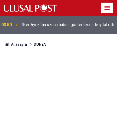
00:50
İlker Ayrık'tan üzücü haber, gösterilerini de iptal etti
Liverpool efsanesi Mısırlı yıldız Mohamed Salah
00:39
Trabzonspor ile anlaştı! Yarın geliyor
Anasayfa
DÜNYA