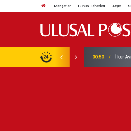
Manşetler
Günün Haberleri
Arşiv
S
Liverpo
ilerini de iptal etti
24
00:39
Yarın ge