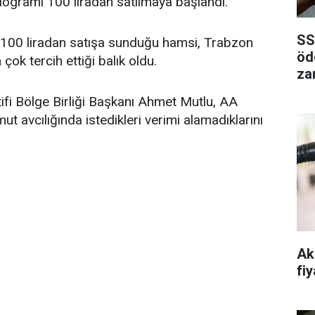
ilogramı 100 liradan satılmaya başlandı.
SS
nı 100 liradan satışa sunduğu hamsi, Trabzon
öd
çok tercih ettiği balık oldu.
za
fi Bölge Birliği Başkanı Ahmet Mutlu, AA
ut avcılığında istedikleri verimi alamadıklarını
Ak
fiy