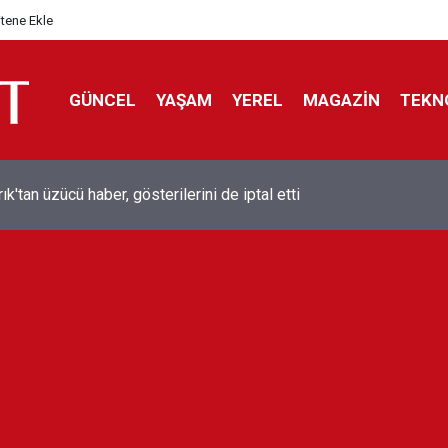
itene Ekle
GÜNCEL
YAŞAM
YEREL
MAGAZİN
TEKN
ol efsanesi Mısırlı yıldız Mohamed Salah Trabzonspor ile anlaştı
liyor