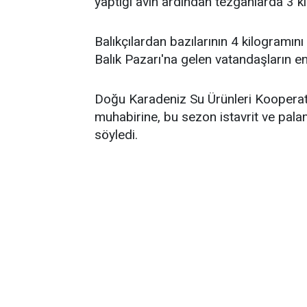
yaptığı avın ardından tezgahlarda 3 k
Balıkçılardan bazılarının 4 kilogramı
Balık Pazarı'na gelen vatandaşların en 
Doğu Karadeniz Su Ürünleri Kooperati
muhabirine, bu sezon istavrit ve palam
söyledi.