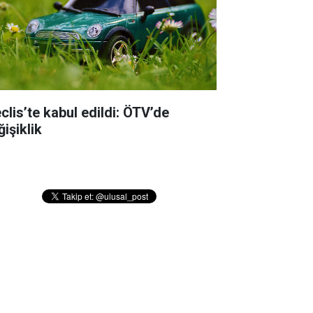
clis’te kabul edildi: ÖTV’de
işiklik