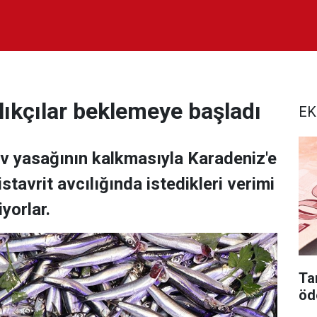
ıkçılar beklemeye başladı
EK
 av yasağının kalkmasıyla Karadeniz'e
istavrit avcılığında istedikleri verimi
yorlar.
Tar
öd