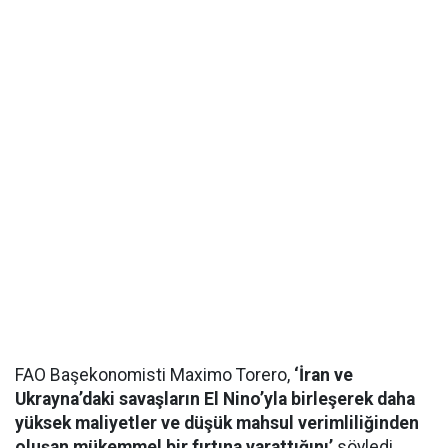
FAO Başekonomisti Maximo Torero,
‘İran ve
Ukrayna’daki savaşların El Nino’yla birleşerek daha
yüksek maliyetler ve düşük mahsul verimliliğinden
oluşan mükemmel bir fırtına yarattığını’
söyledi.