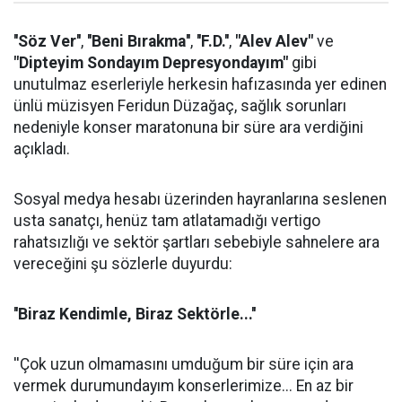
''Söz Ver''
,
''Beni Bırakma''
,
''F.D.''
,
"Alev Alev"
ve
"Dipteyim Sondayım Depresyondayım"
gibi
unutulmaz eserleriyle herkesin hafızasında yer edinen
ünlü müzisyen Feridun Düzağaç, sağlık sorunları
nedeniyle konser maratonuna bir süre ara verdiğini
açıkladı.
Sosyal medya hesabı üzerinden hayranlarına seslenen
usta sanatçı, henüz tam atlatamadığı vertigo
rahatsızlığı ve sektör şartları sebebiyle sahnelere ara
vereceğini şu sözlerle duyurdu:
''Biraz Kendimle, Biraz Sektörle...''
''Çok uzun olmamasını umduğum bir süre için ara
vermek durumundayım konserlerimize... En az bir