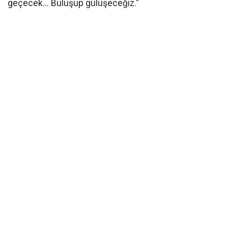
geçecek... Buluşup gülüşeceğiz."