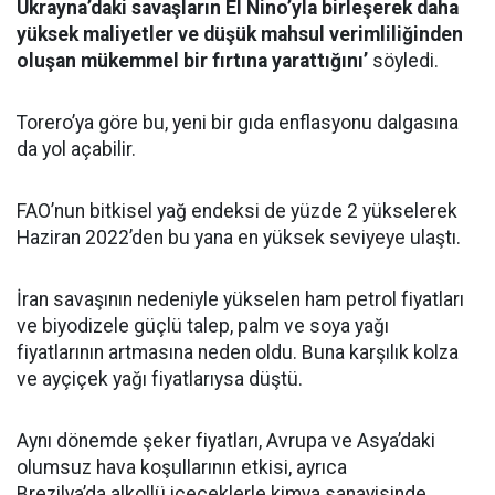
Ukrayna’daki savaşların El Nino’yla birleşerek daha
yüksek maliyetler ve düşük mahsul verimliliğinden
oluşan mükemmel bir fırtına yarattığını’
söyledi.
Torero’ya göre bu, yeni bir gıda enflasyonu dalgasına
da yol açabilir.
FAO’nun bitkisel yağ endeksi de yüzde 2 yükselerek
Haziran 2022’den bu yana en yüksek seviyeye ulaştı.
İran savaşının nedeniyle yükselen ham petrol fiyatları
ve biyodizele güçlü talep, palm ve soya yağı
fiyatlarının artmasına neden oldu. Buna karşılık kolza
ve ayçiçek yağı fiyatlarıysa düştü.
Aynı dönemde şeker fiyatları, Avrupa ve Asya’daki
olumsuz hava koşullarının etkisi, ayrıca
Brezilya’da alkollü içeceklerle kimya sanayisinde