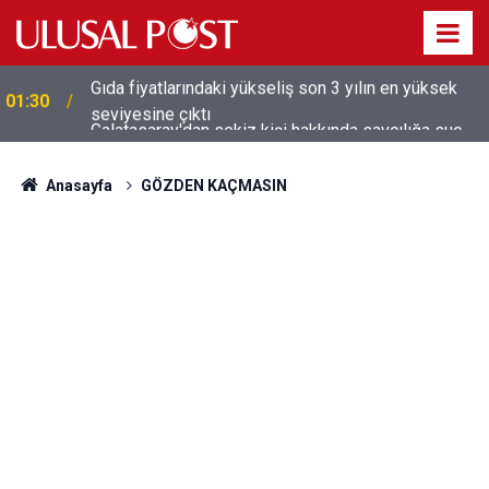
Galatasaray'dan sekiz kişi hakkında savcılığa suç
01:26
duyurusu
Anasayfa
GÖZDEN KAÇMASIN