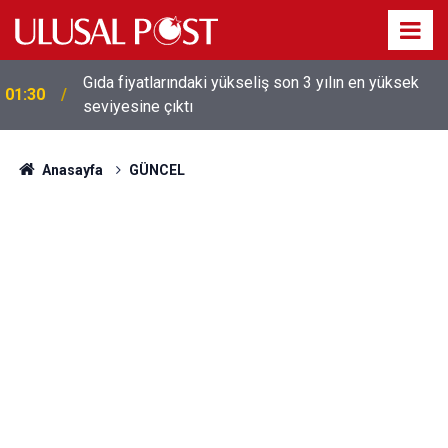
Galatasaray'dan sekiz kişi hakkında savcılığa suç
01:26
duyurusu
Anasayfa
GÜNCEL