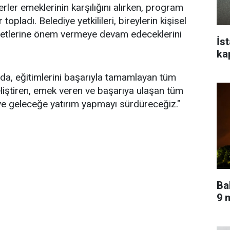
rler emeklerinin karşılığını alırken, program
opladı. Belediye yetkilileri, bireylerin kişisel
liyetlerine önem vermeye devam edeceklerini
İs
ka
ada, eğitimlerini başarıyla tamamlayan tüm
geliştiren, emek veren ve başarıya ulaşan tüm
ve geleceğe yatırım yapmayı sürdüreceğiz."
Ba
9 m