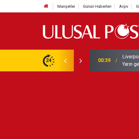
Manşetler
Günün Haberleri
Arşiv
S
ız Mohamed Salah Trabzonspor ile anlaştı!
24
00:19
Feridun