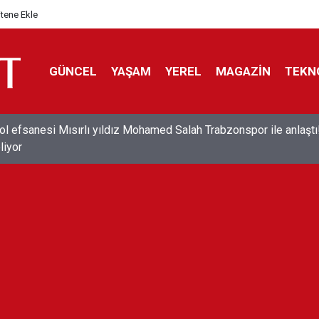
itene Ekle
GÜNCEL
YAŞAM
YEREL
MAGAZİN
TEKN
 Düzağaç sahnelere ara verdi: ''En az bir mevsim kadar''