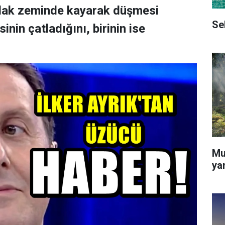
ıslak zeminde kayarak düşmesi
Se
nin çatladığını, birinin ise
Mu
ya