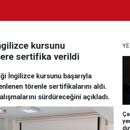
ngilizce kursunu
YE
re sertifika verildi
iği İngilizce kursunu başarıyla
lenen törenle sertifikalarını aldı.
alışmalarını sürdüreceğini açıkladı.
Ça
yer
du