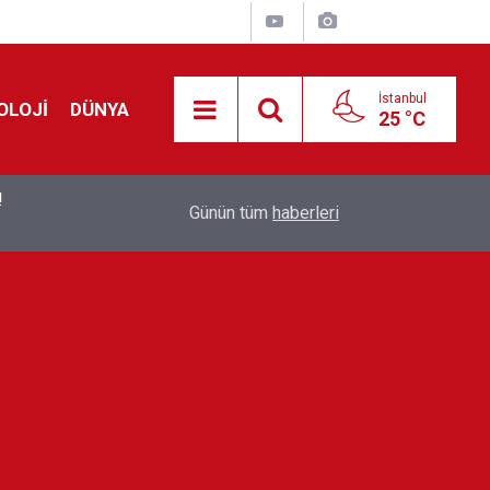
İstanbul
OLOJİ
DÜNYA
25 °C
İstanbul Valiliği'nden dolandırıcılık uyarısı: Şika
23:59
Günün tüm
haberleri
bildirin!