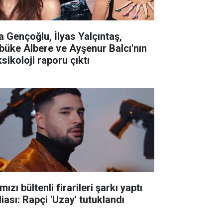
la Gençoğlu, İlyas Yalçıntaş,
büke Albere ve Ayşenur Balcı'nın
sikoloji raporu çıktı
mızı bültenli firarileri şarkı yaptı
iası: Rapçi 'Uzay' tutuklandı