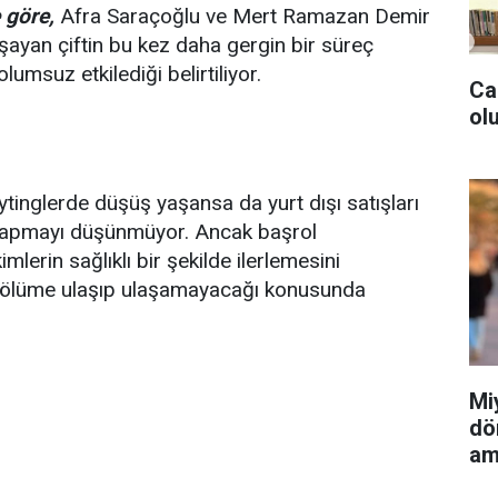
 göre,
Afra Saraçoğlu ve Mert Ramazan Demir
aşayan çiftin bu kez daha gergin bir süreç
umsuz etkilediği belirtiliyor.
Ca
olu
tinglerde düşüş yaşansa da yurt dışı satışları
 yapmayı düşünmüyor. Ancak başrol
mlerin sağlıklı bir şekilde ilerlemesini
. bölüme ulaşıp ulaşamayacağı konusunda
Mi
dö
am