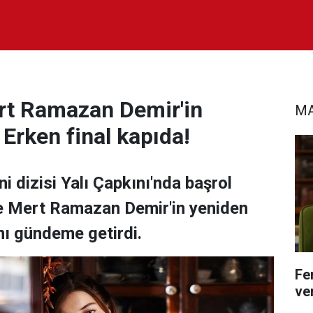
rt Ramazan Demir'in
MA
ı: Erken final kapıda!
i dizisi Yalı Çapkını'nda başrol
e Mert Ramazan Demir'in yeniden
ını gündeme getirdi.
Fe
ver