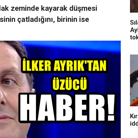
ıslak zeminde kayarak düşmesi
nin çatladığını, birinin ise
Sı
Ay
tok
Kır
idd