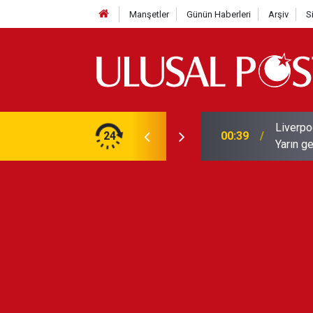
Manşetler
Günün Haberleri
Arşiv
S
Liverpo
ilerini de iptal etti
24
00:39
Yarın ge