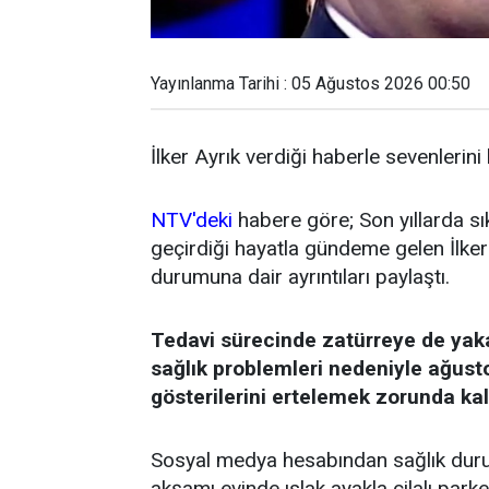
Yayınlanma Tarihi : 05 Ağustos 2026 00:50
İlker Ayrık verdiği haberle sevenlerini
NTV'deki
habere göre; Son yıllarda sı
geçirdiği hayatla gündeme gelen İlker 
durumuna dair ayrıntıları paylaştı.
Tedavi sürecinde zatürreye de yak
sağlık problemleri nedeniyle ağust
gösterilerini ertelemek zorunda kal
Sosyal medya hesabından sağlık durum
akşamı evinde ıslak ayakla cilalı par