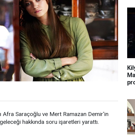
Ki
Ma
pr
arı Afra Saraçoğlu ve Mert Ramazan Demir'in
 geleceği hakkında soru işaretleri yarattı.