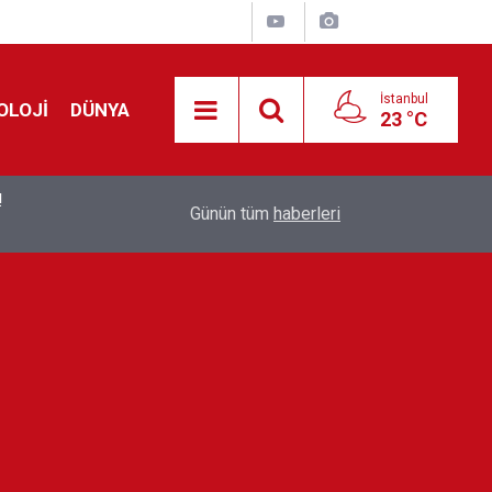
İstanbul
OLOJİ
DÜNYA
23 °C
!
00:19
Feridun Düzağaç sahnelere ara verdi: ''En az bir
Günün tüm
haberleri