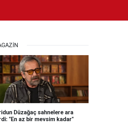
GAZİN
ridun Düzağaç sahnelere ara
di: ''En az bir mevsim kadar''