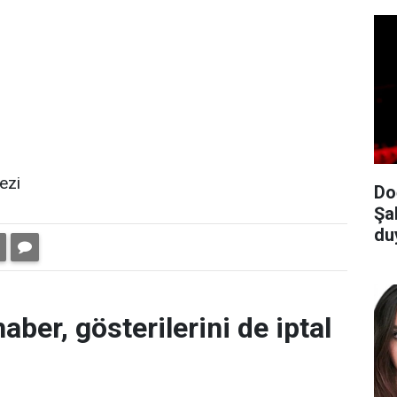
ezi
Do
Şa
du
aber, gösterilerini de iptal