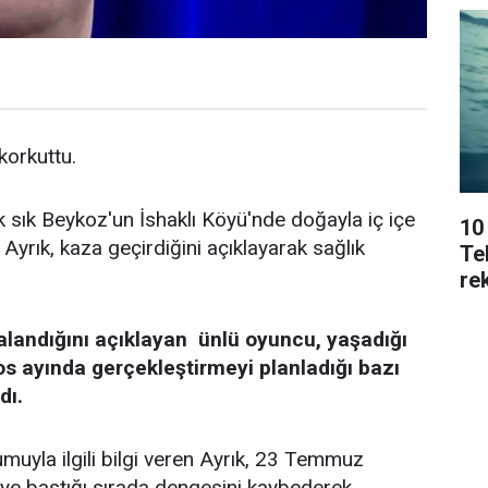
 korkuttu.
k sık Beykoz'un İshaklı Köyü'nde doğayla iç içe
10
Ayrık, kaza geçirdiğini açıklayarak sağlık
Tek
rek
alandığını açıklayan ünlü oyuncu, yaşadığı
os ayında gerçekleştirmeyi planladığı bazı
dı.
uyla ilgili bilgi veren Ayrık, 23 Temmuz
keye bastığı sırada dengesini kaybederek