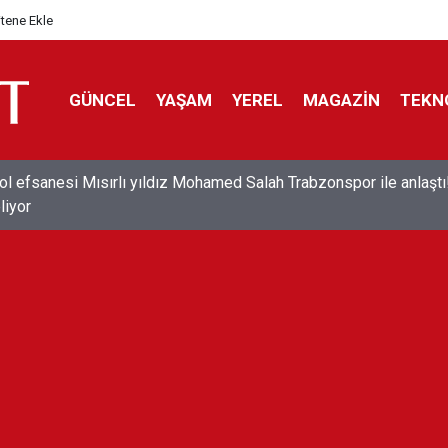
itene Ekle
GÜNCEL
YAŞAM
YEREL
MAGAZİN
TEKN
ol efsanesi Mısırlı yıldız Mohamed Salah Trabzonspor ile anlaştı
liyor