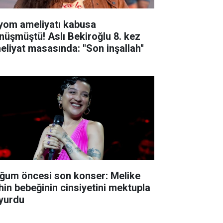
yom ameliyatı kabusa
nüşmüştü! Aslı Bekiroğlu 8. kez
eliyat masasında: ''Son inşallah''
ğum öncesi son konser: Melike
hin bebeğinin cinsiyetini mektupla
yurdu