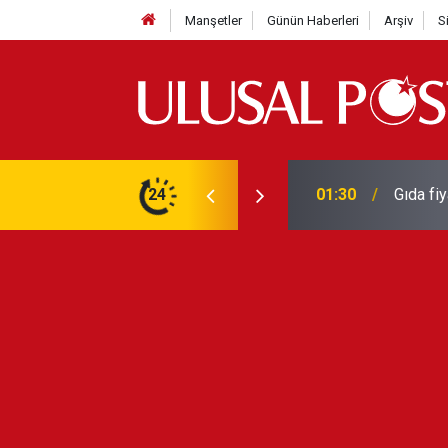
Manşetler
Günün Haberleri
Arşiv
S
3 yılın en yüksek seviyesine çıktı
24
01:26
Galatas