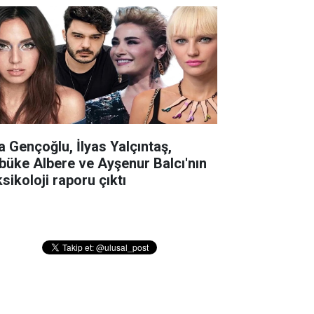
la Gençoğlu, İlyas Yalçıntaş,
büke Albere ve Ayşenur Balcı'nın
sikoloji raporu çıktı