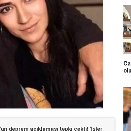
Ca
olu
un deprem açıklaması tepki çekti! 'İşler