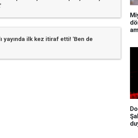
'
Mi
dö
am
 yayında ilk kez itiraf etti! 'Ben de
Do
Şa
du