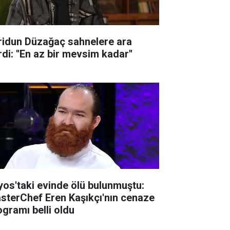
ridun Düzağaç sahnelere ara
di: ''En az bir mevsim kadar''
lyos'taki evinde ölü bulunmuştu:
sterChef Eren Kaşıkçı'nın cenaze
ogramı belli oldu