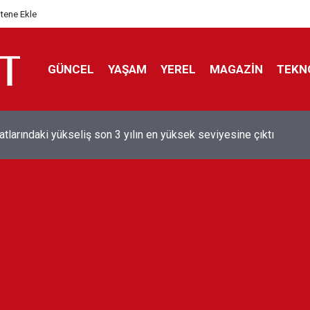
itene Ekle
GÜNCEL
YAŞAM
YEREL
MAGAZİN
TEKN
aray'dan sekiz kişi hakkında savcılığa suç duyurusu