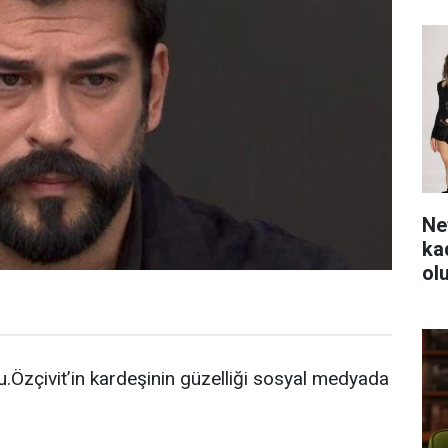
Ne
ka
ol
.Özçivit’in kardeşinin güzelliği sosyal medyada