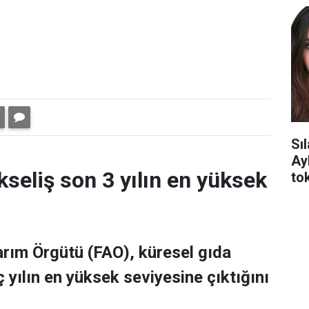
Sı
Ay
kseliş son 3 yılın en yüksek
tok
Tarım Örgütü (FAO), küresel gıda
 yılın en yüksek seviyesine çıktığını