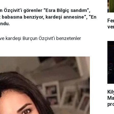
n Özçivit’i görenler “Esra Bilgiç sandım”,
t babasına benziyor, kardeşi annesine”, “En
Fe
undu.
ver
 ve kardeşi Burçun Özçivit’i benzetenler
Ki
Ma
pr