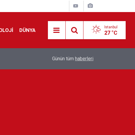
İstanbul
OLOJİ
DÜNYA
27 °C
Avrupa'da 'Schengen' restleşmesi: İspanya da İta
01:24
Günün tüm
haberleri
kontrol edecek