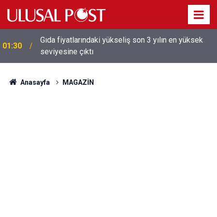
Galatasaray'dan sekiz kişi hakkında savcılığa suç
01:26
duyurusu
Anasayfa
MAGAZİN