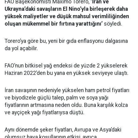
FAO Başekonomisti Maximo Torero,
‘İran ve
Ukrayna’daki savaşların El Nino’yla birleşerek daha
yüksek maliyetler ve düşük mahsul verimliliğinden
oluşan mükemmel bir fırtına yarattığını’
söyledi.
Torero’ya göre bu, yeni bir gıda enflasyonu dalgasına
da yol açabilir.
FAO’nun bitkisel yağ endeksi de yüzde 2 yükselerek
Haziran 2022’den bu yana en yüksek seviyeye ulaştı.
İran savaşının nedeniyle yükselen ham petrol fiyatları
ve biyodizele güçlü talep, palm ve soya yağı
fiyatlarının artmasına neden oldu. Buna karşılık kolza
ve ayçiçek yağı fiyatlarıysa düştü.
Aynı dönemde şeker fiyatları, Avrupa ve Asya’daki
olumsuz hava koşullarının etkisi, ayrıca