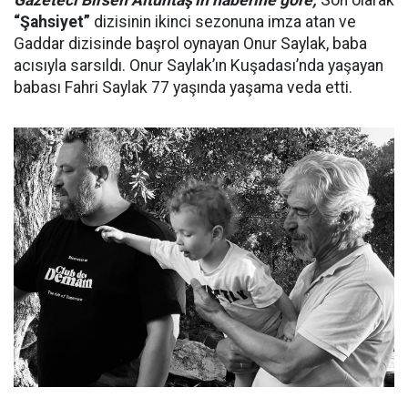
Gazeteci Birsen Altuntaş'ın haberine göre;
Son olarak
“Şahsiyet”
dizisinin ikinci sezonuna imza atan ve
Gaddar dizisinde başrol oynayan Onur Saylak, baba
acısıyla sarsıldı. Onur Saylak’ın Kuşadası’nda yaşayan
babası Fahri Saylak 77 yaşında yaşama veda etti.