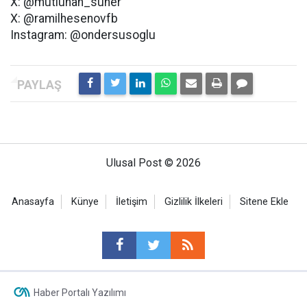
X: @mutluhan_suner
X: @ramilhesenovfb
Instagram: @ondersusoglu
Ulusal Post © 2026
Anasayfa
Künye
İletişim
Gizlilik İlkeleri
Sitene Ekle
Haber Portalı Yazılımı