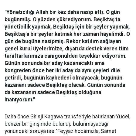
"Yöneticiliği Allah bir kez daha nasip etti. O gün
bugünmüş. O yüzden şükrediyorum. Beşiktaş'ta
yöneticilik yapmak, Beşiktaş için bir şeyler yapmak,
Beşiktaş'a bir şeyler katmak her zaman hayalimdi. O
gün de bugüne nasipmiş. Rekor katılım sağlayan
genel kurul üyelerimize, dışarıda destek veren tüm
taraftarlarımıza canıgönülden teşekkür ediyorum.
Günün sonunda bir aday kazanacaktı ama
kongreden önce her iki aday da aynı şeyleri dile
getirdi, bugünün kaybedeni olmayacak, bugünün
kazananı sadece Beşiktaş olacak. Günün sonunda
da kazananın sadece Beşiktaş olduğuna
inanıyorum."
Daha önce Shinji Kagawa transferiyle hatırlanan Yücel,
benzer bir girişimde bulunup bulunmayacağı
yönündeki soruya ise "Feyyaz hocamızla, Samet