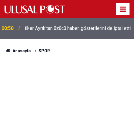
Liverpool efsanesi Mısırlı yıldız Mohamed Salah
00:39
Trabzonspor ile anlaştı! Yarın geliyor
Anasayfa
SPOR