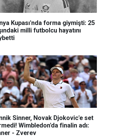
nya Kupası'nda forma giymişti: 25
ındaki milli futbolcu hayatını
ybetti
nnik Sinner, Novak Djokovic'e set
rmedi! Wimbledon'da finalin adı:
nner - Zverev