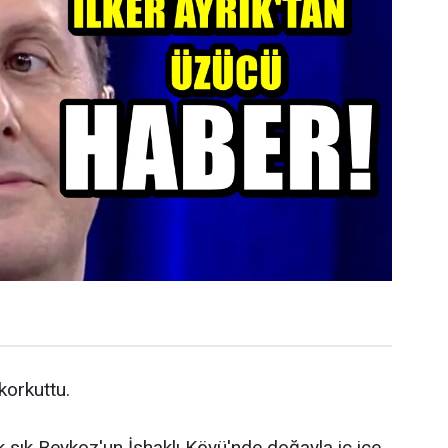
 korkuttu.
k sık Beykoz'un İshaklı Köyü'nde doğayla iç içe