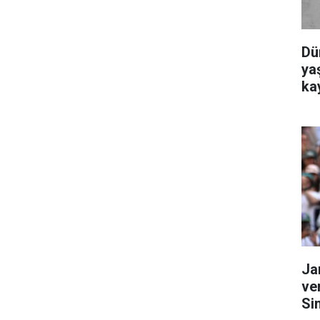
Dü
yaş
ka
Ja
ve
Si