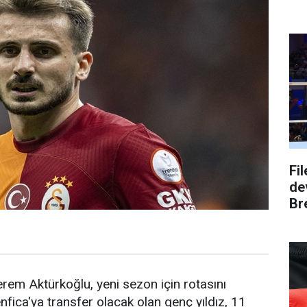
Fi
dev
Bre
rem Aktürkoğlu, yeni sezon için rotasını
nfica'ya transfer olacak olan genç yıldız, 11