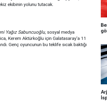
kiz ekibinin yolunu tutacak.
Be
gö
eni Yağız Sabuncuoğlu
, sosyal medya
ica, Kerem Aktürkoğlu için Galatasaray'a 11
llandı. Genç oyuncunun bu teklife sıcak baktığı
Ar
İs