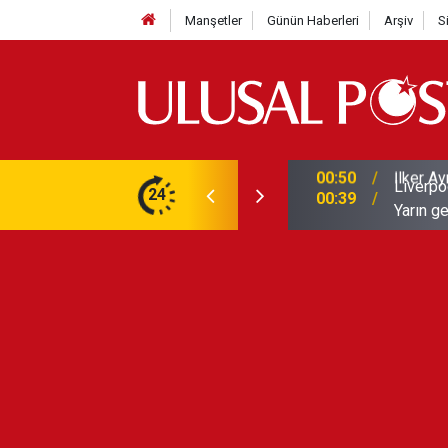
Manşetler
Günün Haberleri
Arşiv
S
Liverpo
ilerini de iptal etti
24
00:39
Yarın ge