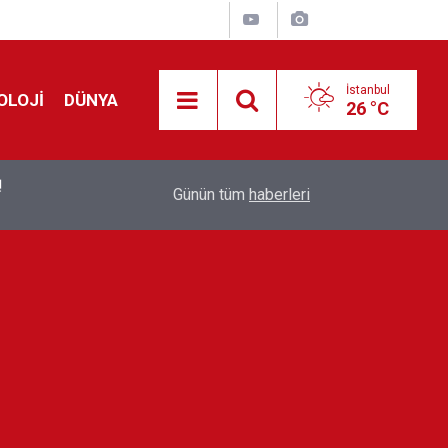
İstanbul
OLOJİ
DÜNYA
26 °C
!
00:19
Feridun Düzağaç sahnelere ara verdi: ''En az bir
Günün tüm
haberleri