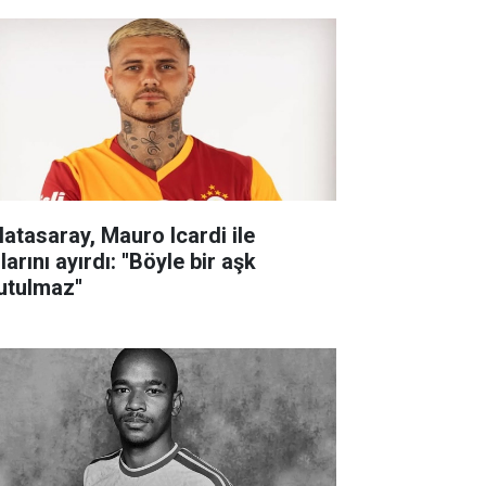
latasaray, Mauro Icardi ile
larını ayırdı: ''Böyle bir aşk
utulmaz''