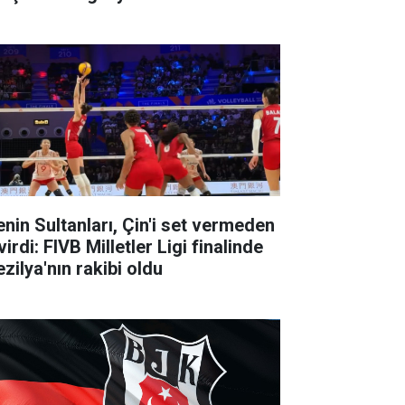
lenin Sultanları, Çin'i set vermeden
irdi: FIVB Milletler Ligi finalinde
zilya'nın rakibi oldu