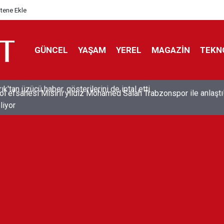
itene Ekle
GÜNCEL
YAŞAM
YEREL
MAGAZİN
TEKN
ol efsanesi Mısırlı yıldız Mohamed Salah Trabzonspor ile anlaştı
liyor