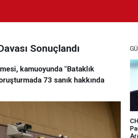
Davası Sonuçlandı
GÜ
mesi, kamuoyunda "Bataklık
soruşturmada 73 sanık hakkında
CH
Par
Ar