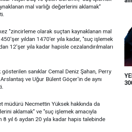
alı
naklanan mal varlığı değerlerini aklamak"
i.
kez "zincirleme olarak suçtan kaynaklanan mal
450'şer yıldan 1470'er yıla kadar, "suç işlemek
dan 12'şer yıla kadar hapisle cezalandırılmaları
k gösterilen sanıklar Cemal Deniz Şahan, Perry
YE
rslantaş ve Uğur Bülent Göçer'in de aynı
300
i.
iyet müdürü Necmettin Yüksek hakkında da
lerini aklamak" ve "suç işlemek amacıyla
 8 yıl 6 aydan 20 yıla kadar hapis talebinde