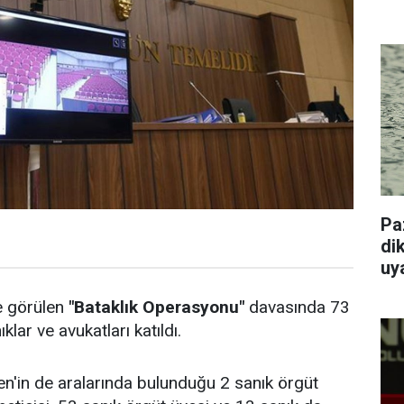
Pa
dik
uy
e görülen
"Bataklık Operasyonu"
davasında 73
lar ve avukatları katıldı.
n'in de aralarında bulunduğu 2 sanık örgüt