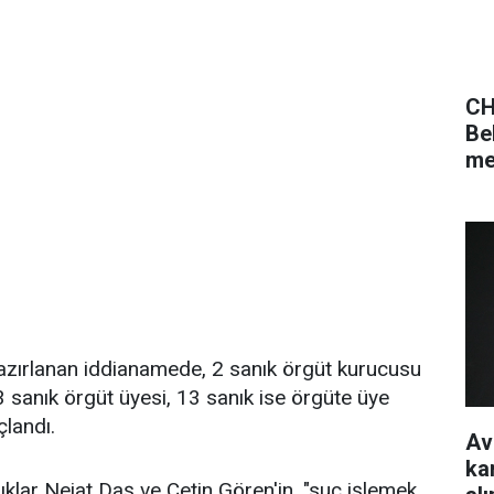
CH
Be
me
azırlanan iddianamede, 2 sanık örgüt kurucusu
53 sanık örgüt üyesi, 13 sanık ise örgüte üye
landı.
Av
ka
ıklar Nejat Daş ve Çetin Gören'in, "suç işlemek