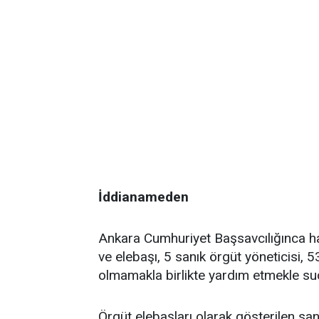
İddianameden
Ankara Cumhuriyet Başsavcılığınca h
ve elebaşı, 5 sanık örgüt yöneticisi, 
olmamakla birlikte yardım etmekle suç
Örgüt elebaşları olarak gösterilen san