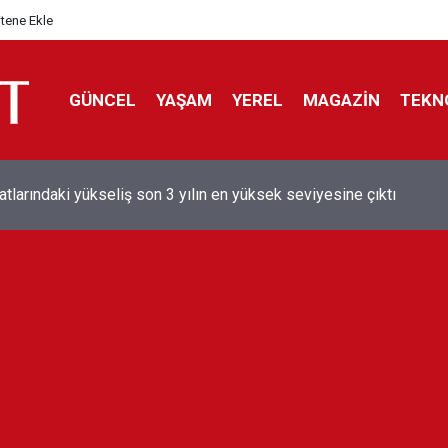
itene Ekle
GÜNCEL
YAŞAM
YEREL
MAGAZİN
TEKN
aray'dan sekiz kişi hakkında savcılığa suç duyurusu