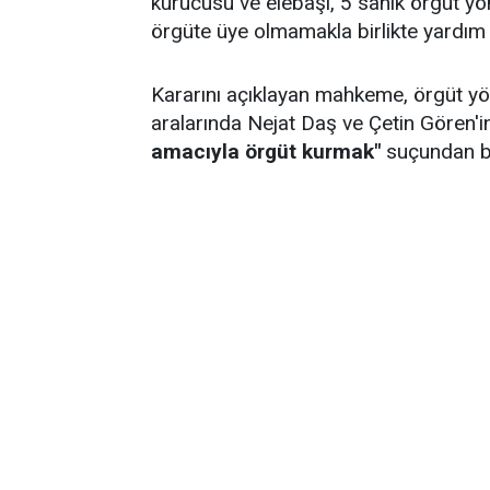
kurucusu ve elebaşı, 5 sanık örgüt yön
örgüte üye olmamakla birlikte yardım
Kararını açıklayan mahkeme, örgüt yöne
aralarında Nejat Daş ve Çetin Gören'
amacıyla örgüt kurmak"
suçundan be