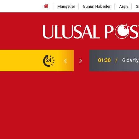
Manşetler
Günün Haberleri
Arşiv
S
3 yılın en yüksek seviyesine çıktı
24
01:26
Galatas