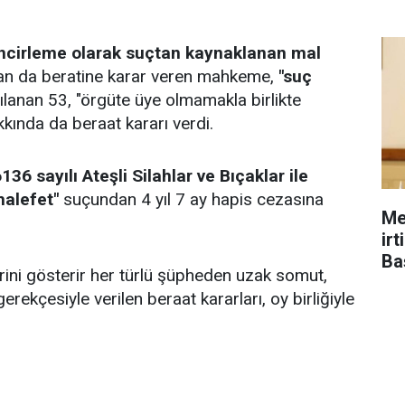
incirleme olarak suçtan kaynaklanan mal
n da beratine karar veren mahkeme,
"suç
lanan 53, "örgüte üye olmamakla birlikte
kında da beraat kararı verdi.
6136 sayılı Ateşli Silahlar ve Bıçaklar ile
halefet"
suçundan 4 yıl 7 ay hapis cezasına
Me
ir
Ba
lerini gösterir her türlü şüpheden uzak somut,
gerekçesiyle verilen beraat kararları, oy birliğiyle