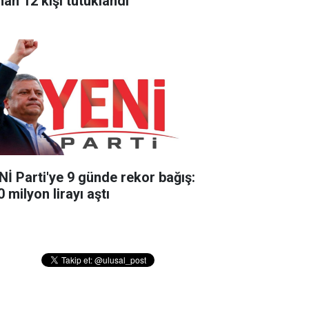
nan 12 kişi tutuklandı
Nİ Parti'ye 9 günde rekor bağış:
 milyon lirayı aştı