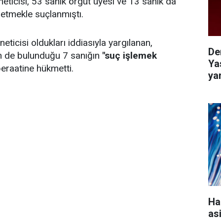
eticisi, 53 sanık örgüt üyesi ve 13 sanık da
 etmekle suçlanmıştı.
ticisi oldukları iddiasıyla yargılanan,
De
in de bulunduğu 7 sanığın
"suç işlemek
Ya
raatine hükmetti.
ya
Ha
as