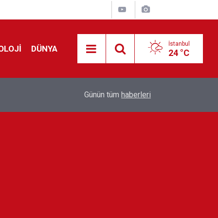
İstanbul
OLOJİ
DÜNYA
24 °C
Avrupa'da 'Schengen' restleşmesi: İspanya da İta
01:24
Günün tüm
haberleri
kontrol edecek