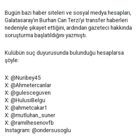
Bugün bazı haber siteleri ve sosyal medya hesapları,
Galatasaray’ın Burhan Can Terzi’yi transfer haberleri
nedeniyle şikayet ettiğini, ardından gazeteci hakkında
soruşturma başlatıldığını yazmıştı.
Kulübün suç duyurusunda bulunduğu hesaplarsa
şöyle:
X: @Nuribey45
X: @Ahmetercanlar
X: @gulesceguven
X: @HulusiBelgu
X: @ahmetcakar1
X: @mutluhan_suner
X: @ramilhesenovfb
Instagram: @ondersusoglu