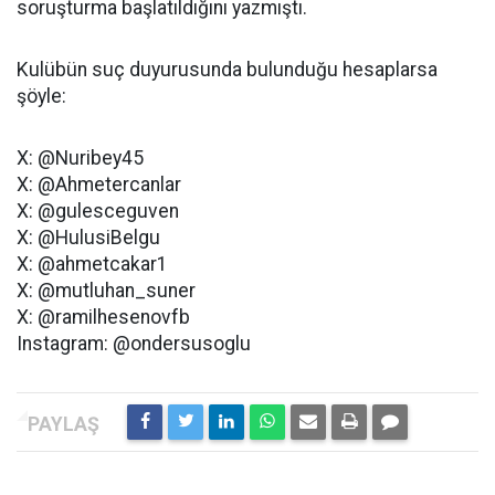
soruşturma başlatıldığını yazmıştı.
Kulübün suç duyurusunda bulunduğu hesaplarsa
şöyle:
X: @Nuribey45
X: @Ahmetercanlar
X: @gulesceguven
X: @HulusiBelgu
X: @ahmetcakar1
X: @mutluhan_suner
X: @ramilhesenovfb
Instagram: @ondersusoglu