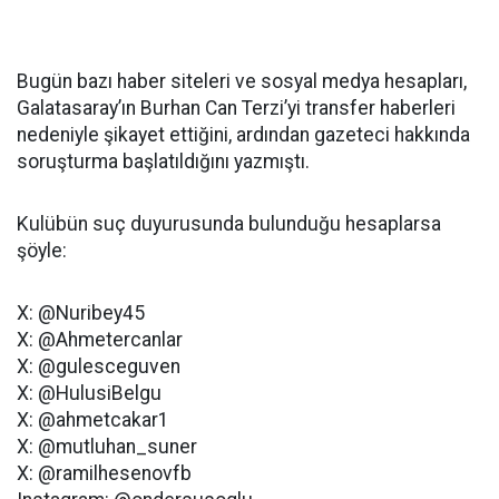
Bugün bazı haber siteleri ve sosyal medya hesapları,
Galatasaray’ın Burhan Can Terzi’yi transfer haberleri
nedeniyle şikayet ettiğini, ardından gazeteci hakkında
soruşturma başlatıldığını yazmıştı.
Kulübün suç duyurusunda bulunduğu hesaplarsa
şöyle:
X: @Nuribey45
X: @Ahmetercanlar
X: @gulesceguven
X: @HulusiBelgu
X: @ahmetcakar1
X: @mutluhan_suner
X: @ramilhesenovfb