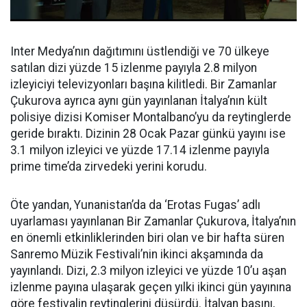
Inter Medya’nın dağıtımını üstlendiği ve 70 ülkeye
satılan dizi yüzde 15 izlenme payıyla 2.8 milyon
izleyiciyi televizyonları başına kilitledi. Bir Zamanlar
Çukurova ayrıca aynı gün yayınlanan İtalya’nın kült
polisiye dizisi Komiser Montalbano’yu da reytinglerde
geride bıraktı. Dizinin 28 Ocak Pazar günkü yayını ise
3.1 milyon izleyici ve yüzde 17.14 izlenme payıyla
prime time’da zirvedeki yerini korudu.
Öte yandan, Yunanistan’da da ‘Erotas Fugas’ adlı
uyarlaması yayınlanan Bir Zamanlar Çukurova, İtalya’nın
en önemli etkinliklerinden biri olan ve bir hafta süren
Sanremo Müzik Festivali’nin ikinci akşamında da
yayınlandı. Dizi, 2.3 milyon izleyici ve yüzde 10’u aşan
izlenme payına ulaşarak geçen yılki ikinci gün yayınına
göre festivalin reytinglerini düşürdü. İtalyan basını,