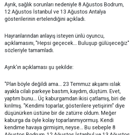
Ayrık, sağlık sorunları nedeniyle 8 Ağustos Bodrum,
12 Ağustos İstanbul ve 13 Ağustos Antalya
gösterilerinin ertelendiğini açıkladı.
Hayranlarından anlayış isteyen ünlü oyuncu,
açıklamasını, "Hepsi geçecek... Buluşup gülüşeceğiz"
sözleriyle tamamladı.
Ayrık'ın açıklaması şu şekilde:
"Plan böyle değildi ama... 23 Temmuz akşamı ıslak
ayakla cilalı parkeye bastım, kaydım, düştüm. Evet,
yaptım bunu... Üç kaburgamdan ikisi çatlamış, biri de
kırılmış. "Kendimi toparlar, gösterilere yetişirim" diye
düşünürken üstüne bir de zatürre oldum. Meğer
kaburga da öyle kolay toparlanmıyormuş. Kendi
kendime havaya girmişim, neyse... Bu sebeple 8
Ağustos Bodrum, 12 Ağustos İstanbul ve 13 Ağustos