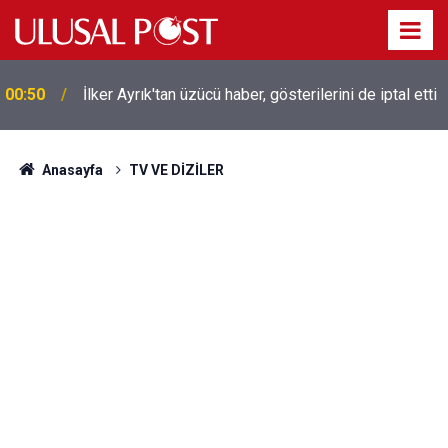
Liverpool efsanesi Mısırlı yıldız Mohamed Salah
00:39
Trabzonspor ile anlaştı! Yarın geliyor
Anasayfa
TV VE DİZİLER