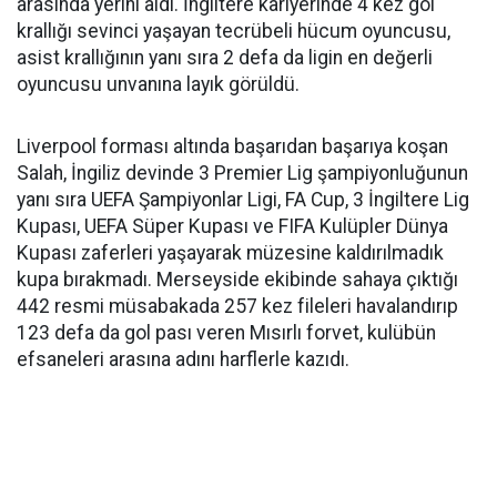
arasında yerini aldı. İngiltere kariyerinde 4 kez gol
krallığı sevinci yaşayan tecrübeli hücum oyuncusu,
asist krallığının yanı sıra 2 defa da ligin en değerli
oyuncusu unvanına layık görüldü.
Liverpool forması altında başarıdan başarıya koşan
Salah, İngiliz devinde 3 Premier Lig şampiyonluğunun
yanı sıra UEFA Şampiyonlar Ligi, FA Cup, 3 İngiltere Lig
Kupası, UEFA Süper Kupası ve FIFA Kulüpler Dünya
Kupası zaferleri yaşayarak müzesine kaldırılmadık
kupa bırakmadı. Merseyside ekibinde sahaya çıktığı
442 resmi müsabakada 257 kez fileleri havalandırıp
123 defa da gol pası veren Mısırlı forvet, kulübün
efsaneleri arasına adını harflerle kazıdı.