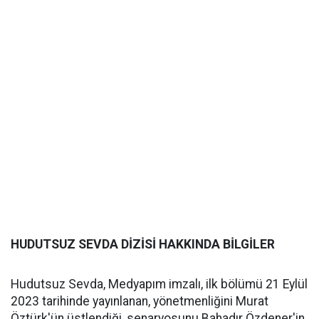
HUDUTSUZ SEVDA DİZİSİ HAKKINDA BİLGİLER
Hudutsuz Sevda, Medyapım imzalı, ilk bölümü 21 Eylül
2023 tarihinde yayınlanan, yönetmenliğini Murat
Öztürk'ün üstlendiği, senaryosunu Bahadır Özdener'in